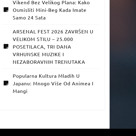
Vikend Bez Velikog Plana: Kako
Osmisliti Mini-Beg Kada Imate
Samo 24 Sata
ARSENAL FEST 2026 ZAVRŠEN U
VELIKOM STILU – 25.000
POSETILACA, TRI DANA
VRHUNSKE MUZIKE I
NEZABORAVNIH TRENUTAKA
Popularna Kultura Mladih U
Japanu: Mnogo Više Od Animea I
Mangi