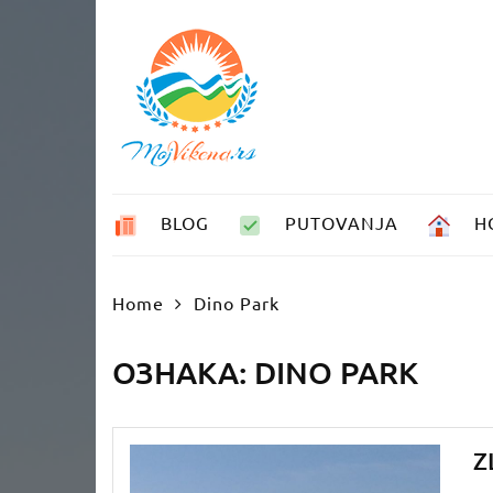
Skip
to
content
BLOG
PUTOVANJA
H
Home
Dino Park
ОЗНАКА:
DINO PARK
Z