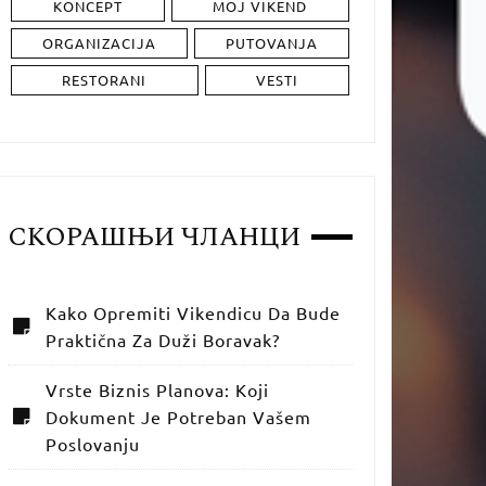
KONCEPT
MOJ VIKEND
ORGANIZACIJA
PUTOVANJA
RESTORANI
VESTI
СКОРАШЊИ ЧЛАНЦИ
Kako Opremiti Vikendicu Da Bude
Praktična Za Duži Boravak?
Vrste Biznis Planova: Koji
Dokument Je Potreban Vašem
Poslovanju