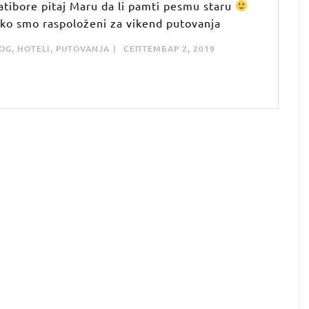
atibore pitaj Maru da li pamti pesmu staru
ko smo raspoloženi za vikend putovanja
OG
,
HOTELI
,
PUTOVANJA
СЕПТЕМБАР 2, 2019