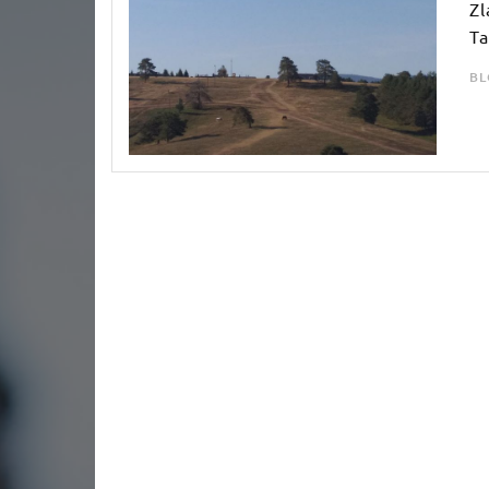
Zl
Ta
BL