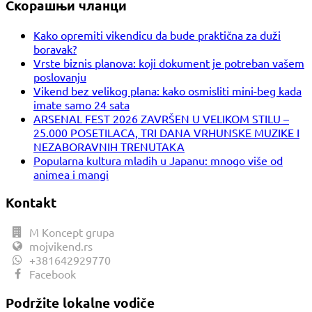
Скорашњи чланци
Kako opremiti vikendicu da bude praktična za duži
boravak?
Vrste biznis planova: koji dokument je potreban vašem
poslovanju
Vikend bez velikog plana: kako osmisliti mini-beg kada
imate samo 24 sata
ARSENAL FEST 2026 ZAVRŠEN U VELIKOM STILU –
25.000 POSETILACA, TRI DANA VRHUNSKE MUZIKE I
NEZABORAVNIH TRENUTAKA
Popularna kultura mladih u Japanu: mnogo više od
animea i mangi
Kontakt
M Koncept grupa
mojvikend.rs
+381642929770
Facebook
Podržite lokalne vodiče