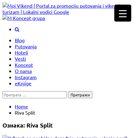
Skip
to
content
Blog
Putovanja
Hoteli
Vesti
Koncept
O nama
Instagram
eKnjige
Претрага
за:
Home
Riva Split
Ознака:
Riva Split