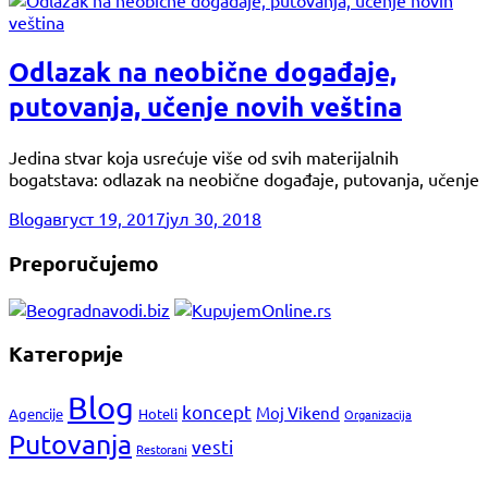
Odlazak na neobične događaje,
putovanja, učenje novih veština
Jedina stvar koja usrećuje više od svih materijalnih
bogatstava: odlazak na neobične događaje, putovanja, učenje
Blog
август 19, 2017
јул 30, 2018
Preporučujemo
Категорије
Blog
koncept
Moj Vikend
Agencije
Hoteli
Organizacija
Putovanja
vesti
Restorani