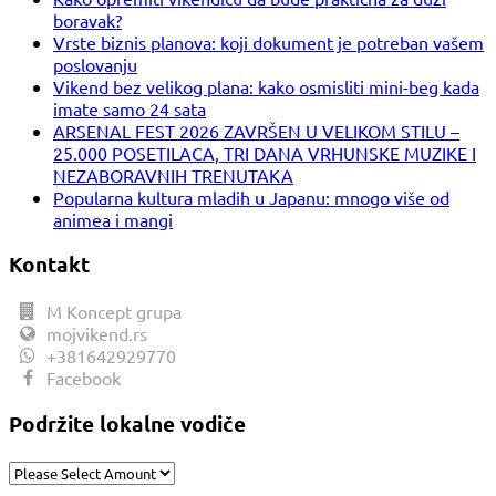
boravak?
Vrste biznis planova: koji dokument je potreban vašem
poslovanju
Vikend bez velikog plana: kako osmisliti mini-beg kada
imate samo 24 sata
ARSENAL FEST 2026 ZAVRŠEN U VELIKOM STILU –
25.000 POSETILACA, TRI DANA VRHUNSKE MUZIKE I
NEZABORAVNIH TRENUTAKA
Popularna kultura mladih u Japanu: mnogo više od
animea i mangi
Kontakt
M Koncept grupa
mojvikend.rs
+381642929770
Facebook
Podržite lokalne vodiče