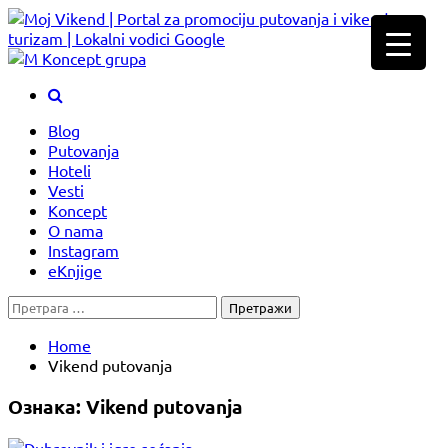
Skip
to
content
Blog
Putovanja
Hoteli
Vesti
Koncept
O nama
Instagram
eKnjige
Претрага
за:
Home
Vikend putovanja
Ознака:
Vikend putovanja