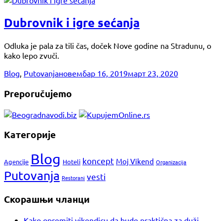
Dubrovnik i igre sećanja
Odluka je pala za tili čas, doček Nove godine na Stradunu, o
kako lepo zvuči.
Blog
,
Putovanja
новембар 16, 2019
март 23, 2020
Preporučujemo
Категорије
Blog
koncept
Moj Vikend
Agencije
Hoteli
Organizacija
Putovanja
vesti
Restorani
Скорашњи чланци
Kako opremiti vikendicu da bude praktična za duži