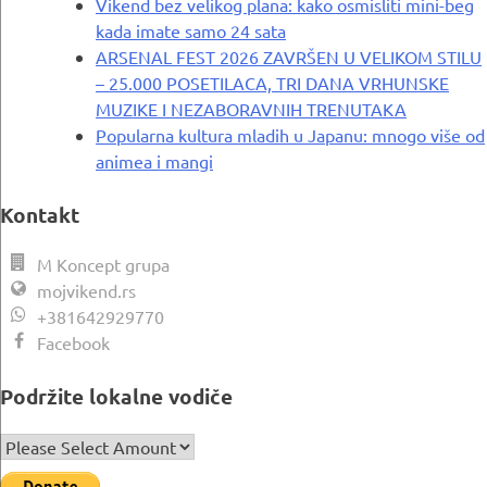
Vikend bez velikog plana: kako osmisliti mini-beg
kada imate samo 24 sata
ARSENAL FEST 2026 ZAVRŠEN U VELIKOM STILU
– 25.000 POSETILACA, TRI DANA VRHUNSKE
MUZIKE I NEZABORAVNIH TRENUTAKA
Popularna kultura mladih u Japanu: mnogo više od
animea i mangi
Kontakt
M Koncept grupa
mojvikend.rs
+381642929770
Facebook
Podržite lokalne vodiče