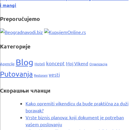
i mangi
Preporučujemo
Категорије
Blog
koncept
Moj Vikend
Agencije
Hoteli
Organizacija
Putovanja
vesti
Restorani
Скорашњи чланци
Kako opremiti vikendicu da bude praktična za duži
boravak?
Vrste biznis planova: koji dokument je potreban
vašem poslovanju