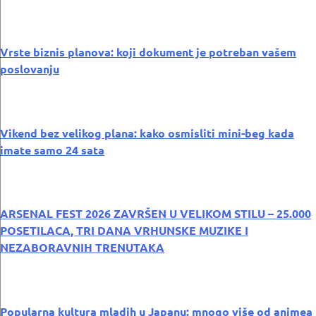
Vrste biznis planova: koji dokument je potreban vašem
poslovanju
Vikend bez velikog plana: kako osmisliti mini-beg kada
imate samo 24 sata
ARSENAL FEST 2026 ZAVRŠEN U VELIKOM STILU – 25.000
POSETILACA, TRI DANA VRHUNSKE MUZIKE I
NEZABORAVNIH TRENUTAKA
Popularna kultura mladih u Japanu: mnogo više od animea