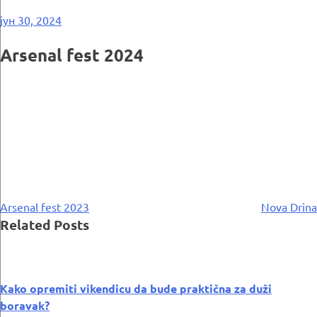
јун 30, 2024
Arsenal fest 2024
Кретање
Arsenal fest 2023
Nova Drina
Related Posts
чланка
Kako opremiti vikendicu da bude praktična za duži
boravak?