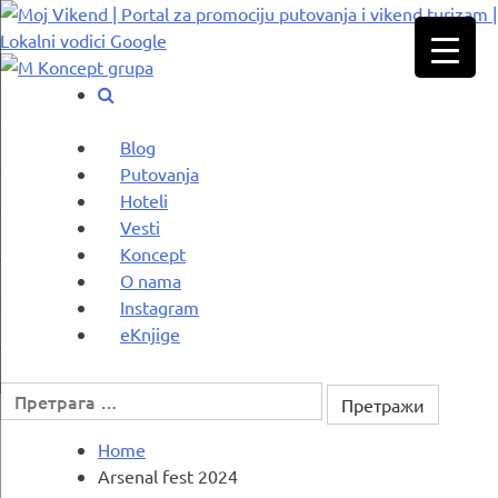
Skip
to
content
Blog
Putovanja
Hoteli
Vesti
Koncept
O nama
Instagram
eKnjige
Претрага
за:
Home
Arsenal fest 2024