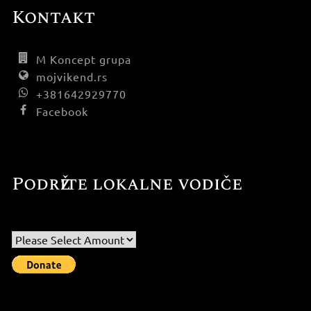
Kontakt
M Koncept grupa
mojvikend.rs
+381642929770
Facebook
Podržite lokalne vodiče