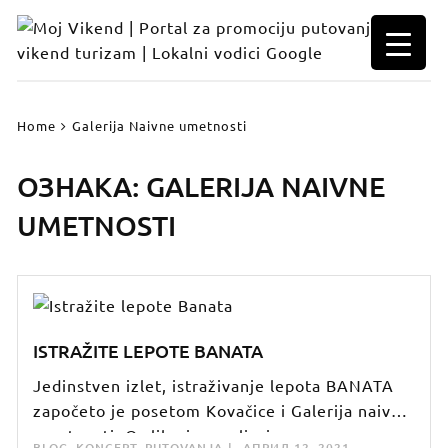
Skip
to
content
Home
Galerija Naivne umetnosti
ОЗНАКА:
GALERIJA NAIVNE
UMETNOSTI
ISTRAŽITE LEPOTE BANATA
Jedinstven izlet, istraživanje lepota BANATA
započeto je posetom Kovačice i Galerija naivne
umetnosti. O slikarima-seljacima
BLOG
,
KONCEPT
,
PUTOVANJA
АПРИЛ 12, 2021