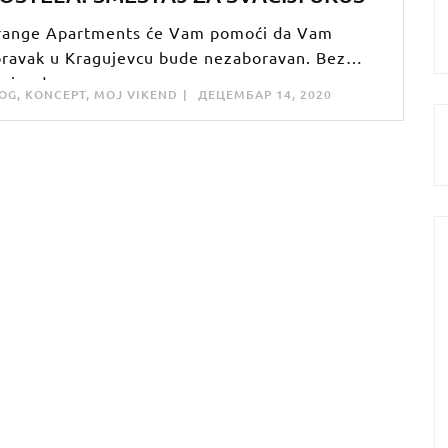
range Apartments će Vam pomoći da Vam
ravak u Kragujevcu bude nezaboravan. Bez
zira da
OG
,
KONCEPT
,
MOJ VIKEND
ДЕЦЕМБАР 14, 2020