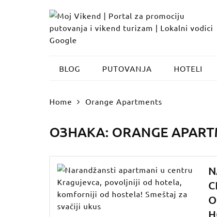
Skip
to
content
BLOG
PUTOVANJA
HOTELI
Home
Orange Apartments
ОЗНАКА:
ORANGE APART
N
C
O
H