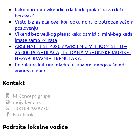
Kako opremiti vikendicu da bude praktična za duži
boravak?
Vrste biznis planova: koji dokument je potreban vašem
poslovanju
Vikend bez velikog plana: kako osmisliti mini-beg kada
imate samo 24 sata
ARSENAL FEST 2026 ZAVRŠEN U VELIKOM STILU –
25.000 POSETILACA, TRI DANA VRHUNSKE MUZIKE I
NEZABORAVNIH TRENUTAKA
Popularna kultura mladih u Japanu: mnogo više od
animea i mangi
Kontakt
M Koncept grupa
mojvikend.rs
+381642929770
Facebook
Podržite lokalne vodiče