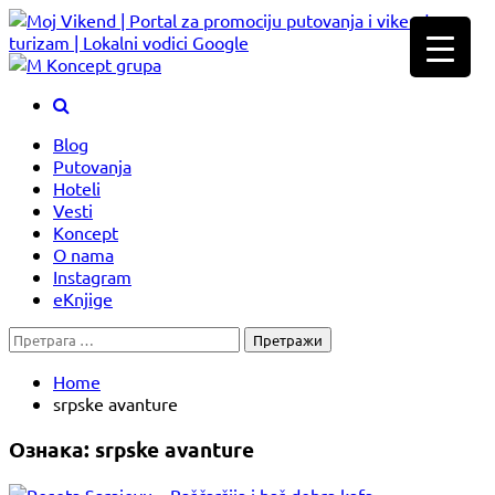
Skip
to
content
Blog
Putovanja
Hoteli
Vesti
Koncept
O nama
Instagram
eKnjige
Претрага
за:
Home
srpske avanture
Ознака:
srpske avanture