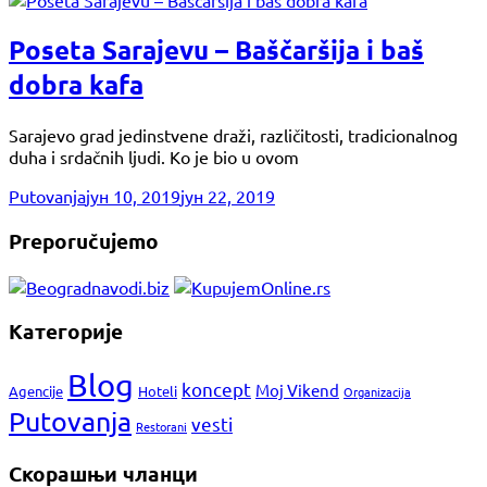
Poseta Sarajevu – Baščaršija i baš
dobra kafa
Sarajevo grad jedinstvene draži, različitosti, tradicionalnog
duha i srdačnih ljudi. Ko je bio u ovom
Putovanja
јун 10, 2019
јун 22, 2019
Preporučujemo
Категорије
Blog
koncept
Moj Vikend
Agencije
Hoteli
Organizacija
Putovanja
vesti
Restorani
Скорашњи чланци