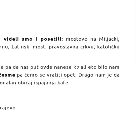
a videli smo i posetili:
mostove na Miljacki,
iju, Latinski most, pravoslavna crkvu, katoličku
se pa da nas put ovde nanese 🙂 ali eto bilo nam
 česme
pa ćemo se vratiti opet. Drago nam je da
nalan običaj ispajanja kafe.
rajevo