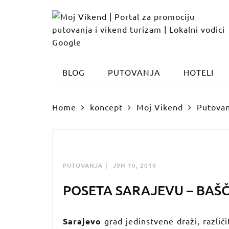
Skip
to
content
BLOG
PUTOVANJA
HOTELI
Home
koncept
Moj Vikend
Putovan
PUTOVANJA
ЈУН 10, 2019
POSETA SARAJEVU – BAŠČ
Sarajevo
grad jedinstvene draži, različi