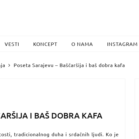
VESTI
KONCEPT
O NAMA
INSTAGRAM
ja
Poseta Sarajevu – Baščaršija i baš dobra kafa
ARŠIJA I BAŠ DOBRA KAFA
tosti, tradicionalnog duha i srdačnih ljudi. Ko je