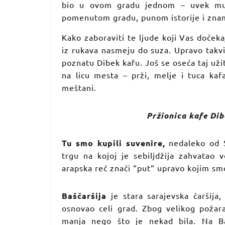
bio u ovom gradu jednom – uvek mu
pomenutom gradu, punom istorije i zname
Kako zaboraviti te ljude koji Vas doček
iz rukava nasmeju do suza. Upravo takvi
poznatu Dibek kafu. Još se oseća taj užit
na licu mesta – prži, melje i tuca kaf
meštani.
Pržionica kafe Dib
Tu smo kupili suvenire,
nedaleko od S
trgu na kojoj je sebiljdžija zahvatao 
arapska reč znači “put“ upravo kojim smo 
Baščaršija
je stara sarajevska čaršija
osnovao celi grad. Zbog velikog požara
manja nego što je nekad bila. Na Bašč