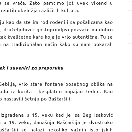
 se vraća. Zato pamtimo još uvek vikend u
nitih obeležja različitih kultura.
aju kao da ste im rod rođeni i sa pošalicama kao
, druželjubivi i gostoprimljivi pozvaće na dobro
ak kvalitetne kafe koja je vrlo autentična. Tu se
a na tradicionalan način kako su nam pokazali
ek i suveniri za preporuku
ebilja, vrlo stare fontane posebnog oblika na
vodu iz korita i besplatno napajao žedne. Kao
nastavili šetnju po Baščaršiji.
, izgrađena u 15. veku kad je Isa Beg Isaković
 u 19. veku, današnja Baščaršija je dvostruko
aršiji se nalazi nekoliko važnih istorijskih