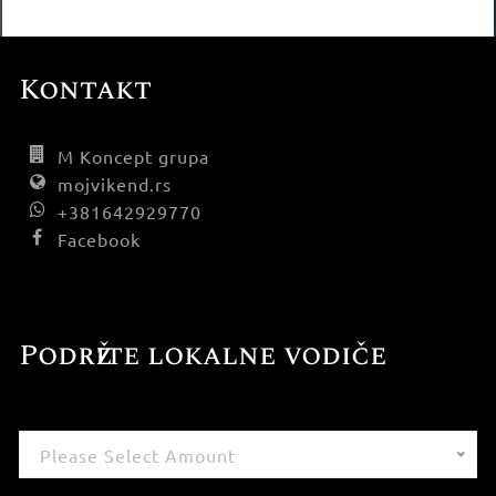
Kontakt
M Koncept grupa
mojvikend.rs
+381642929770
Facebook
Podržite lokalne vodiče
Please Select Amount