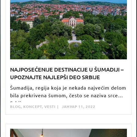
NAJPOSEĆENIJE DESTINACIJE U ŠUMADIJI –
UPOZNAJTE NAJLEPŠI DEO SRBIJE
Šumadija, regija koja je nekada najvećim delom
bila prekrivena šumom, često se naziva srcem
Srbije.
BLOG
,
KONCEPT
,
VESTI
ЈАНУАР 11, 2022