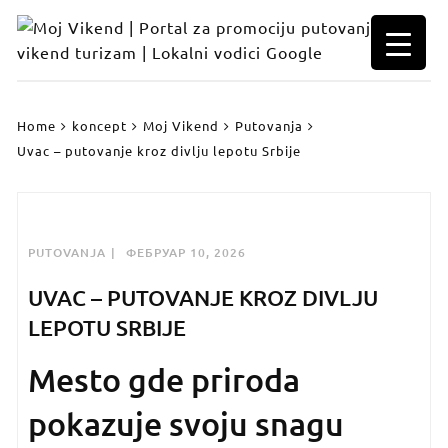
Skip
to
content
Home
koncept
Moj Vikend
Putovanja
Uvac – putovanje kroz divlju lepotu Srbije
PUTOVANJA
ФЕБРУАР 10, 2026
UVAC – PUTOVANJE KROZ DIVLJU
LEPOTU SRBIJE
Mesto gde priroda
pokazuje svoju snagu