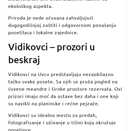
ekološkog aspekta.
Priroda je ovde očuvana zahvaljujući
dugogodišnjoj zaštiti i odgovornom ponašanju
posetilaca i lokalne zajednice.
Vidikovci – prozori u
beskraj
Vidikovci na Uvcu predstavljaju nezaobilaznu
tačku svake posete. Sa njih se pruža pogled na
čuvene meandre i široke prostore rezervata. Ovi
prizori imaju moć da ostave bez daha i one koji
su navikli na planinske i rečne pejzaže.
Vidikovci su idealno mesto za predah,
fotografisanje i uživanje u tišini koja okružuje
posetioce.