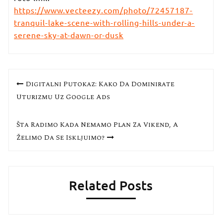
https://www.vecteezy.com/photo/72457187-
tranquil-lake-scene-with-rolling-hills-under-a-
serene-sky-at-dawn-or-dusk
Кретање
Digitalni Putokaz: Kako Da Dominirate
чланка
Uturizmu Uz Google Ads
Šta Radimo Kada Nemamo Plan Za Vikend, A
Želimo Da Se Isključimo?
Related Posts