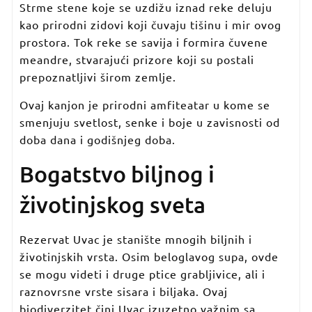
Strme stene koje se uzdižu iznad reke deluju
kao prirodni zidovi koji čuvaju tišinu i mir ovog
prostora. Tok reke se savija i formira čuvene
meandre, stvarajući prizore koji su postali
prepoznatljivi širom zemlje.
Ovaj kanjon je prirodni amfiteatar u kome se
smenjuju svetlost, senke i boje u zavisnosti od
doba dana i godišnjeg doba.
Bogatstvo biljnog i
životinjskog sveta
Rezervat Uvac je stanište mnogih biljnih i
životinjskih vrsta. Osim beloglavog supa, ovde
se mogu videti i druge ptice grabljivice, ali i
raznovrsne vrste sisara i biljaka. Ovaj
biodiverzitet čini Uvac izuzetno važnim sa