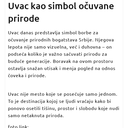
Uvac kao simbol očuvane
prirode
Uvac danas predstavlja simbol borbe za
očuvanje prirodnih bogatstava Srbije. Njegova
lepota nije samo vizuelna, već i duhovna – on
podseća koliko je važno sačuvati prirodu za
buduće generacije. Boravak na ovom prostoru
ostavlja snažan utisak i menja pogled na odnos
čoveka i prirode.
Uvac nije mesto koje se posećuje samo jednom.
To je destinacija kojoj se ljudi vraćaju kako bi
ponovo osetili tišinu, prostor i slobodu koje nudi
samo netaknuta priroda.
foto link: