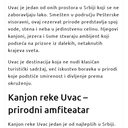
Uvac je jedan od onih prostora u Srbiji koji se ne
zaboravljaju lako. Smešten u području Pešterske
visoravni, ovaj rezervat prirode predstavlja spoj
vode, stena i neba u jedinstvenu celinu. Njegovi
kanjoni, jezera i šume stvaraju ambijent koji
podseća na prizore iz dalekih, netaknutih
krajeva sveta.
Uvac je destinacija koja ne nudi klasičan
turistički sadržaj, već iskustvo boravka u prirodi
koje podstiče smirenost i divljenje prema
okruženju.
Kanjon reke Uvac –
prirodni amfiteatar
Kanjon reke Uvac jedan je od najlepših u Srbiji.