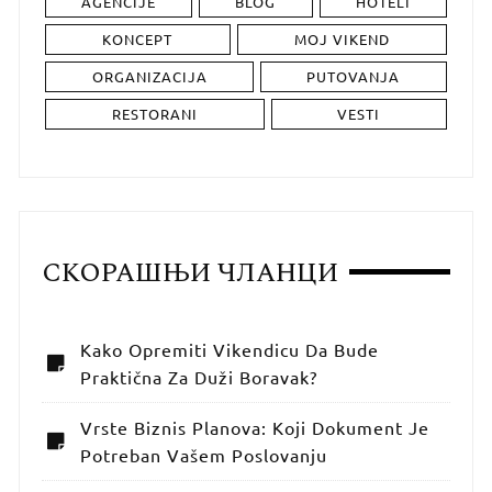
AGENCIJE
BLOG
HOTELI
KONCEPT
MOJ VIKEND
ORGANIZACIJA
PUTOVANJA
RESTORANI
VESTI
СКОРАШЊИ ЧЛАНЦИ
Kako Opremiti Vikendicu Da Bude
Praktična Za Duži Boravak?
Vrste Biznis Planova: Koji Dokument Je
Potreban Vašem Poslovanju