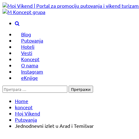
Skip
to
content
Blog
Putovanja
Hoteli
Vesti
Koncept
O nama
Instagram
eKnjige
Претрага
за:
Home
koncept
Moj Vikend
Putovanja
Jednodnevni izlet u Arad i Temišvar