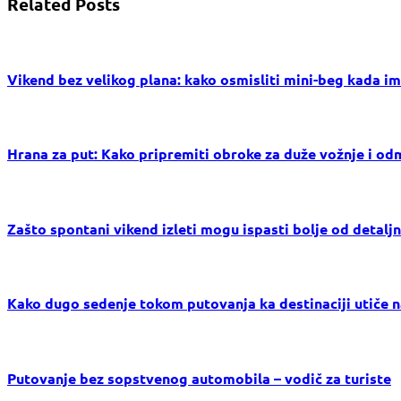
Related Posts
Vikend bez velikog plana: kako osmisliti mini-beg kada i
Hrana za put: Kako pripremiti obroke za duže vožnje i o
Zašto spontani vikend izleti mogu ispasti bolje od detalj
Kako dugo sedenje tokom putovanja ka destinaciji utiče na
Putovanje bez sopstvenog automobila – vodič za turiste