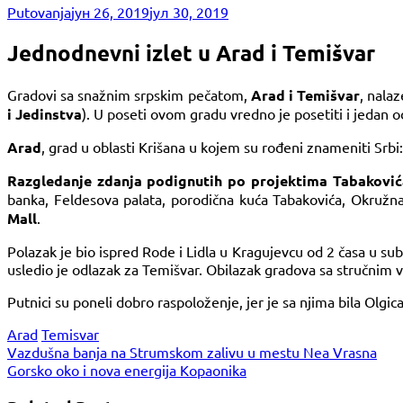
Putovanja
јун 26, 2019
јул 30, 2019
Jednodnevni izlet u Arad i Temišvar
Gradovi sa snažnim srpskim pečatom,
Arad i Temišvar
, nala
i Jedinstva
). U poseti ovom gradu vredno je posetiti i jedan o
Arad
, grad u oblasti Krišana u kojem su rođeni znameniti Srbi: 
Razgledanje zdanja podignutih po projektima Tabaković
banka, Feldesova palata, porodična kuća Tabakovića, Okružna
Mall
.
Polazak je bio ispred Rode i Lidla u Kragujevcu od 2 časa u s
usledio je odlazak za Temišvar. Obilazak gradova sa stručnim 
Putnici su poneli dobro raspoloženje, jer je sa njima bila Olgi
Arad
Temisvar
Кретање
Vazdušna banja na Strumskom zalivu u mestu Nea Vrasna
Gorsko oko i nova energija Kopaonika
чланка