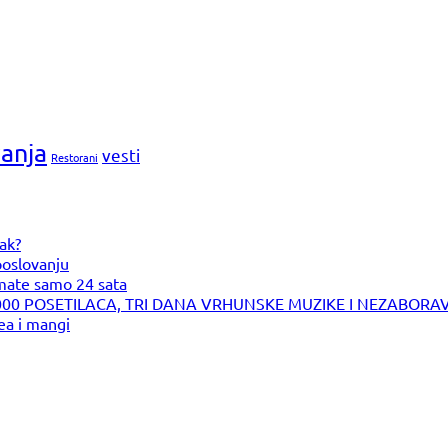
anja
vesti
Restorani
ak?
poslovanju
imate samo 24 sata
5.000 POSETILACA, TRI DANA VRHUNSKE MUZIKE I NEZABOR
ea i mangi