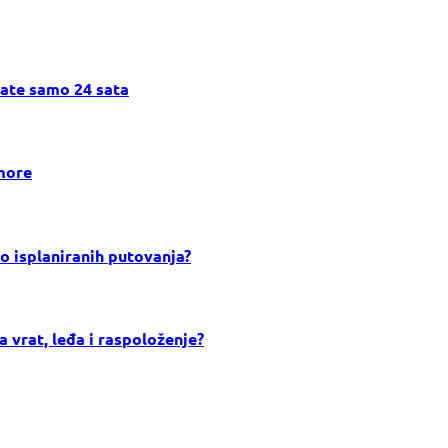
mate samo 24 sata
dmore
no isplaniranih putovanja?
 vrat, leđa i raspoloženje?