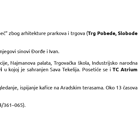
Beč“ zbog arhitekture prarkova i trgova (
Trg Pobede, Slobode
njegovi sinovi Đorđe i Ivan.
ije, Najmanova palata, Trgovačka škola, Industrijsko narodna
i
u kojoj je sahranjen Sava Tekelija. Posetiće se i
TC Atrium
gledanje, ispijanje kafice na Aradskim terasama. Oko 13 časova
34/361–065).