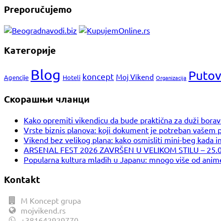
Preporučujemo
Категорије
Blog
Putov
koncept
Moj Vikend
Agencije
Hoteli
Organizacija
Скорашњи чланци
Kako opremiti vikendicu da bude praktična za duži borav
Vrste biznis planova: koji dokument je potreban vašem 
Vikend bez velikog plana: kako osmisliti mini-beg kada 
ARSENAL FEST 2026 ZAVRŠEN U VELIKOM STILU – 2
Popularna kultura mladih u Japanu: mnogo više od anim
Kontakt
M Koncept grupa
mojvikend.rs
+381642929770