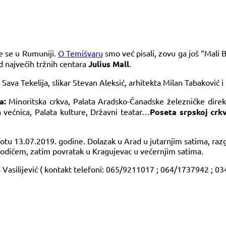
ze se u Rumuniji.
O Temišvaru
smo već pisali, zovu ga još “Mali 
d najvećih tržnih centara
Julius Mall
.
Sava Tekelija, slikar Stevan Aleksić, arhitekta Milan Tabaković i 
a:
Minoritska crkva, Palata Aradsko-Čanadske železničke direkc
 većnica, Palata kulture, Državni teatar…
Poseta srpskoj crkv
ubotu 13.07.2019. godine. Dolazak u Arad u jutarnjim satima, raz
vodičem, zatim povratak u Kragujevac u večernjim satima.
ca Vasilijević ( kontakt telefoni: 065/9211017 ; 064/1737942 ; 0