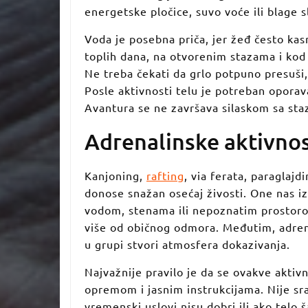
energetske pločice, suvo voće ili blage s
Voda je posebna priča, jer žeđ često k
toplih dana, na otvorenim stazama i kod 
Ne treba čekati da grlo potpuno presuši,
Posle aktivnosti telu je potreban oporavak
Avantura se ne završava silaskom sa staz
Adrenalinske aktivnost
Kanjoning,
rafting
, via ferata, paraglajdi
donose snažan osećaj živosti. One nas iz
vodom, stenama ili nepoznatim prostorom
više od običnog odmora. Međutim, adren
u grupi stvori atmosfera dokazivanja.
Najvažnije pravilo je da se ovakve aktiv
opremom i jasnim instrukcijama. Nije s
vremenski uslovi nisu dobri ili ako telo š