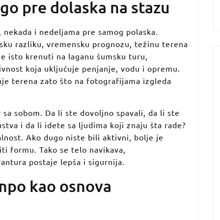
go pre dolaska na stazu
, nekada i nedeljama pre samog polaska.
insku razliku, vremensku prognozu, težinu terena
je isto krenuti na laganu šumsku turu,
ivnost koja uključuje penjanje, vodu i opremu.
je terena zato što na fotografijama izgleda
a sobom. Da li ste dovoljno spavali, da li ste
kustva i da li idete sa ljudima koji znaju šta rade?
alnost. Ako dugo niste bili aktivni, bolje je
iti formu. Tako se telo navikava,
ntura postaje lepša i sigurnija.
tempo kao osnova