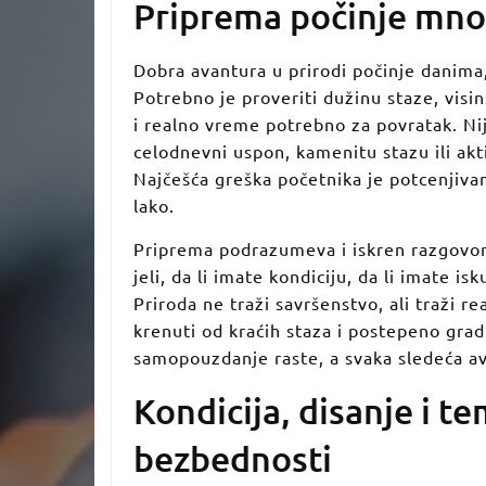
Priprema počinje mno
Dobra avantura u prirodi počinje danima
Potrebno je proveriti dužinu staze, vis
i realno vreme potrebno za povratak. Ni
celodnevni uspon, kamenitu stazu ili akt
Najčešća greška početnika je potcenjivan
lako.
Priprema podrazumeva i iskren razgovor s
jeli, da li imate kondiciju, da li imate is
Priroda ne traži savršenstvo, ali traži re
krenuti od kraćih staza i postepeno grad
samopouzdanje raste, a svaka sledeća ava
Kondicija, disanje i 
bezbednosti