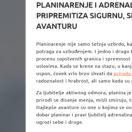
PLANINARENJE I ADRENAL
PRIPREMITIZA SIGURNU,
AVANTURU
Planinarenje nije samo šetnja uzbrdo, k
potraga za uzbuđenjem. I jedno i drugo 
procenu sopstvenih granica i spremnost 
uslovima. Kada se krene na stazu, u kanjon,
uspon, čovek vrlo brzo shvati da
prirod
radoznalost i hrabrost, ali samo kada 
Za ljubitelje aktivnog odmora, planina j
prirodi se disanje menja, misli smiruju, 
Najlepše avanture su one u kojima se os
dobar planinar i pravi ljubitelj adrenali
ugrozi sebe i druge.