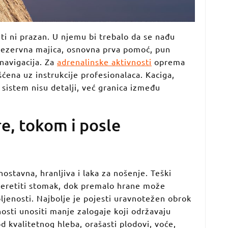
iti ni prazan. U njemu bi trebalo da se nađu
, rezervna majica, osnovna prva pomoć, pun
 navigacija. Za
adrenalinske aktivnosti
oprema
šćena uz instrukcije profesionalaca. Kaciga,
i sistem nisu detalji, već granica između
re, tokom i posle
ostavna, hranljiva i laka za nošenje. Teški
eretiti stomak, dok premalo hrane može
pljenosti. Najbolje je pojesti uravnotežen obrok
nosti unositi manje zalogaje koji održavaju
d kvalitetnog hleba, orašasti plodovi, voće,