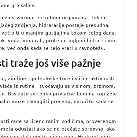
lane grickalice.
asni za stvarnom potrebom organizma. Tokom
jačeg znojenja, hidratacija postaje presudna.
 već piti u manjim gutljajima tokom celog dana.
: voda, minerali, proteini, ugljeni hidrati i mir.
e, već onda kada se telo vrati u ravnotežu.
i traže još više pažnje
ng, zip-line, speleološke ture i slične aktivnosti
vlače iz rutine i suočavaju sa visinom, brzinom,
. Baš zato su toliko privlačne ljudima koji žele
alin može zamagliti procenu, naročito kada se
nosti rade sa licenciranim vodičima, proverenom
ramota odustati ako se ne osećate spremno, ako
alje signal da nešto nije u redu. Hrabrost nije