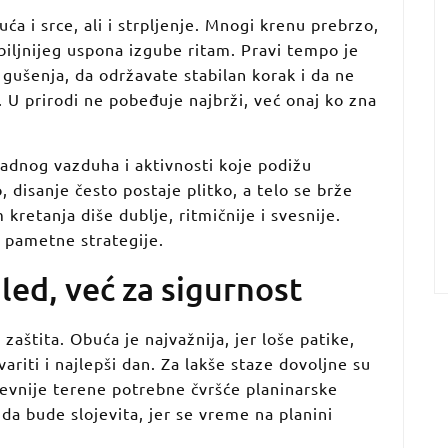
ća i srce, ali i strpljenje. Mnogi krenu prebrzo,
biljnijeg uspona izgube ritam. Pravi tempo je
ušenja, da održavate stabilan korak i da ne
. U prirodi ne pobeđuje najbrži, već onaj ko zna
adnog vazduha i aktivnosti koje podižu
 disanje često postaje plitko, a telo se brže
kretanja diše dublje, ritmičnije i svesnije.
o pametne strategije.
led, već za sigurnost
aštita. Obuća je najvažnija, jer loše patike,
riti i najlepši dan. Za lakše staze dovoljne su
tevnije terene potrebne čvršće planinarske
a bude slojevita, jer se vreme na planini