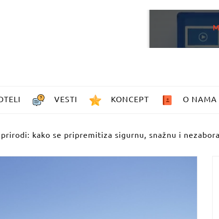
OTELI
VESTI
KONCEPT
O NAMA
u prirodi: kako se pripremitiza sigurnu, snažnu i nezabo