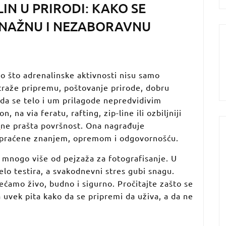
IN U PRIRODI: KAKO SE
 SNAŽNU I NEZABORAVNU
ao što adrenalinske aktivnosti nisu samo
traže pripremu, poštovanje prirode, dobru
da se telo i um prilagode nepredvidivim
 na via feratu, rafting, zip-line ili ozbiljniji
a
ne prašta površnost. Ona nagrađuje
su praćene znanjem, opremom i odgovornošću.
e mnogo više od pejzaža za fotografisanje. U
telo testira, a svakodnevni stres gubi snagu.
ećamo živo, budno i sigurno. Pročitajte zašto se
na uvek pita kako da se pripremi da uživa, a da ne