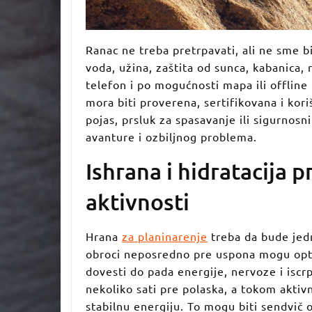
Ranac ne treba pretrpavati, ali ne sme b
voda, užina, zaštita od sunca, kabanica
telefon i po mogućnosti mapa ili offline
mora biti proverena, sertifikovana i kori
pojas, prsluk za spasavanje ili sigurnosn
avanture i ozbiljnog problema.
Ishrana i hidratacija p
aktivnosti
Hrana
za planinarenje
treba da bude jedn
obroci neposredno pre uspona mogu opt
dovesti do pada energije, nervoze i iscr
nekoliko sati pre polaska, a tokom aktiv
stabilnu energiju. To mogu biti sendvič o