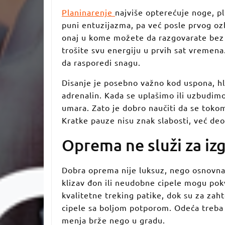
Planinarenje
najviše opterećuje noge, plu
puni entuzijazma, pa već posle prvog oz
onaj u kome možete da razgovarate bez g
trošite svu energiju u prvih sat vremena
da rasporedi snagu.
Disanje je posebno važno kod uspona, hl
adrenalin. Kada se uplašimo ili uzbudimo,
umara. Zato je dobro naučiti da se tokom 
Kratke pauze nisu znak slabosti, već de
Oprema ne služi za izg
Dobra oprema nije luksuz, nego osnovna z
klizav đon ili neudobne cipele mogu pokva
kvalitetne treking patike, dok su za zah
cipele sa boljom potporom. Odeća treba d
menja brže nego u gradu.