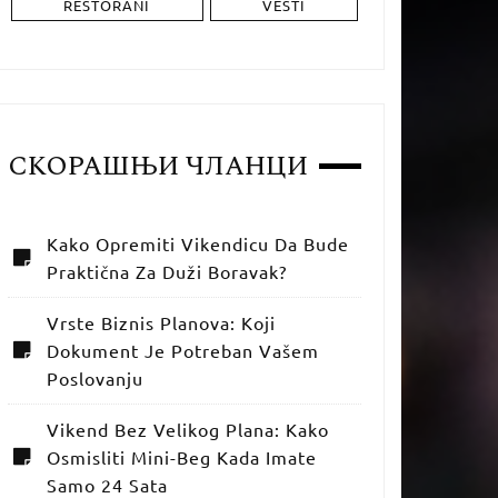
RESTORANI
VESTI
СКОРАШЊИ ЧЛАНЦИ
Kako Opremiti Vikendicu Da Bude
Praktična Za Duži Boravak?
Vrste Biznis Planova: Koji
Dokument Je Potreban Vašem
Poslovanju
Vikend Bez Velikog Plana: Kako
Osmisliti Mini-Beg Kada Imate
Samo 24 Sata