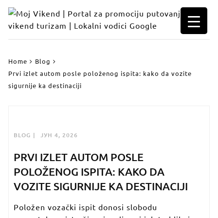
Skip
to
content
Home
Blog
Prvi izlet autom posle položenog ispita: kako da vozite
sigurnije ka destinaciji
BLOG
ЈУН 4, 2026
PRVI IZLET AUTOM POSLE
POLOŽENOG ISPITA: KAKO DA
VOZITE SIGURNIJE KA DESTINACIJI
Položen vozački ispit donosi slobodu