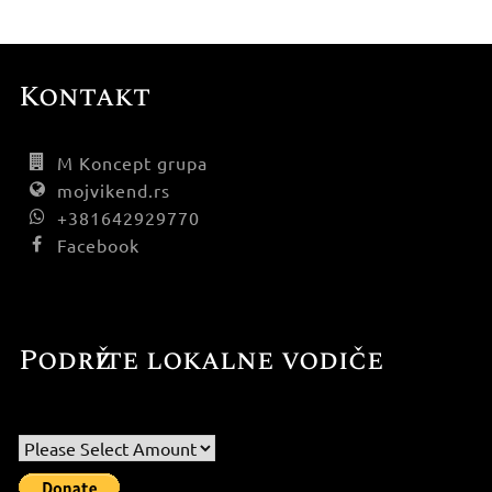
Kontakt
M Koncept grupa
mojvikend.rs
+381642929770
Facebook
Podržite lokalne vodiče