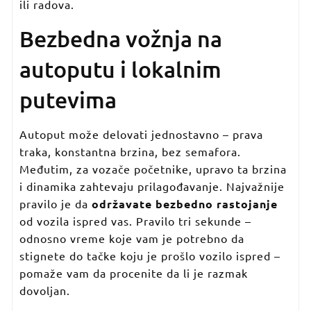
ili radova.
Bezbedna vožnja na
autoputu i lokalnim
putevima
Autoput može delovati jednostavno – prava
traka, konstantna brzina, bez semafora.
Međutim, za vozače početnike, upravo ta brzina
i dinamika zahtevaju prilagođavanje. Najvažnije
pravilo je da
održavate bezbedno rastojanje
od vozila ispred vas. Pravilo tri sekunde –
odnosno vreme koje vam je potrebno da
stignete do tačke koju je prošlo vozilo ispred –
pomaže vam da procenite da li je razmak
dovoljan.