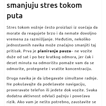
smanjuju stres tokom
puta
Stres tokom vožnje često proizlazi iz osećaja da
morate da reagujete brzo i da nemate dovoljno
vremena za razmišljanje. Međutim, nekoliko
jednostavnih navika može značajno smanjiti taj
pritisak. Prva je
planiranje pauza
– ne vozite
duže od sat i po bez kratkog odmora, jer čak i
deset minuta na odmorištu pomaže vam da se
odmorite, protegnete i vratite koncentraciju.
Druga navika je da izbegavate simultane radnje.
Ne pokušavajte da podešavate navigaciju,
proveravate telefon ili jedete dok vozite. Svaka
dodatna aktivnost odvlači pažnju i povećava
rizik. Ako vam je nešto potrebno, zaustavite se