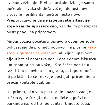
svesno vežbanje. Prvi samostalni izlet je samo
početak – svaka sledeća vožnja donosi nove
situacije i prilike da naučite nešto novo.
Preporučljivo je da
ne izbegavate situacije
koje vam deluju izazovno
, već da im pristupate
postepeno i sa pripremom.
Mnogi vozači početnici upravo u ovom periodu
pokušavaju da pronađu odgovor na pitanje
kako
steći sigurnost za volanom
, ali ključ uglavnom
nije u brzini napretka već u doslednom iskustvu
i mirnom pristupu vožnji. Što češće vozite u
različitim uslovima – po gradu, autoputu, noću
ili po kiši – to će reakcije postajati prirodnije, a
osećaj kontrole stabilniji.
Na primer, ako vam parkiranje unazad zadaje
teškoće, ne čekajte da se nađete u gužvi na
parkingu ispred tržnog centra. Umesto toga,