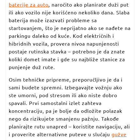
baterije za auto
, naročito ako planirate duži put
ili ako vozilo nije korišćeno nekoliko dana. Slaba
baterija može izazvati probleme sa
startovanjem, što je neprijatno ako se nađete na
parkingu daleko od kuće. Kod električnih i
hibridnih vozila, provera nivoa napunjenosti
postaje rutinska stavka – potrebno je da znate
koliki domet imate i gde su najbliže stanice za
punjenje duž rute.
Osim tehničke pripreme, preporučljivo je da i
sami budete spremni. Izbegavajte vožnju ako
ste umorni, pod stresom ili ako niste dobro
spavali. Prvi samostalni izlet zahteva
koncentraciju, pa je bolje da odložite polazak
nego da rizikujete smanjenu pažnju. Takođe
planirajte rutu unapred – koristite navigaciju, ali
i proverite alternativne puteve u slučaju
gužve