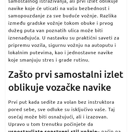
samostalnog istraživanja, ali prvi izlet oblikuje
navike koje će uticati na vašu bezbednost i
samopouzdanje za sve buduće vožnje. Razlika
između gradske vožnje tokom obuke i prvog
dužeg puta van poznatih ulica može biti
iznenađujuća. U nastavku su praktični saveti za
pripremu vozila, sigurnu vožnju na autoputu i
lokalnim putevima, kao i jednostavne navike
koje smanjuju stres i grade rutinu.
Zašto prvi samostalni izlet
oblikuje vozačke navike
Prvi put kada sedite za volan bez instruktora
pored sebe, sve odluke su isključivo vaše. Taj
osećaj može biti osnažujući, ali i izazovan.
Upravo u tom trenutku počinjete da
uspostavljate sopstveni stil vožnje
– način na