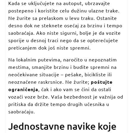
Kada se uključujete na autoput, ubrzavajte
postepeno i koristite celu dužinu ulazne trake.
Ne žurite sa prelaskom u levu traku. Ostanite
desno dok ne steknete osećaj za brzinu i tempo
saobraćaja. Ako niste sigurni, bolje je da vozite
sporije u desnoj traci nego da se opterećujete
preticanjem dok još niste spremni.
Na lokalnim putevima, naročito u nepoznatim
mestima, smanjite brzinu i budite spremni na
neočekivane situacije – pešake, bicikliste ili
neoznačene raskrsnice. Ne žurite;
poštujte
ograničenja
, čak i ako vam se čini da ostali
vozači voze brže. Vaša bezbednost je važnija od
pritiska da držite tempo drugih učesnika u
saobraćaju.
Jednostavne navike koje