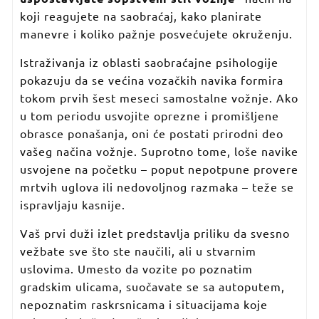
koji reagujete na saobraćaj, kako planirate
manevre i koliko pažnje posvećujete okruženju.
Istraživanja iz oblasti saobraćajne psihologije
pokazuju da se većina vozačkih navika formira
tokom prvih šest meseci samostalne vožnje. Ako
u tom periodu usvojite oprezne i promišljene
obrasce ponašanja, oni će postati prirodni deo
vašeg načina vožnje. Suprotno tome, loše navike
usvojene na početku – poput nepotpune provere
mrtvih uglova ili nedovoljnog razmaka – teže se
ispravljaju kasnije.
Vaš prvi duži izlet predstavlja priliku da svesno
vežbate sve što ste naučili, ali u stvarnim
uslovima. Umesto da vozite po poznatim
gradskim ulicama, suočavate se sa autoputem,
nepoznatim raskrsnicama i situacijama koje