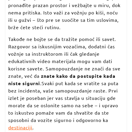
pronađite prazan prostor i vežbajte u miru, dok
nema pritiska. Isto važi za vožnju po kiši, noću
ili u gužvi – što pre se suočite sa tim uslovima,
brže ćete steći rutinu.
Takođe ne bojte se da tražite pomoć ili savet.
Razgovor sa iskusnijim vozačima, dodatni čas
vožnje sa instruktorom ili čak gledanje
edukativnih video materijala mogu vam dati
korisne savete. Samopouzdanje ne znači da sve
znate, već da
znate kako da postupite kada
niste sigurni
.Svaki put kada se vratite sa puta
bez incidenta, vaše samopouzdanje raste. Prvi
izlet je poseban jer vas stavlja u situaciju gde
morate da se oslonite samo na sebe – i upravo
to iskustvo pomaže vam da shvatite da ste
sposobni da vozite sigurno i odgovorno ka
destinaciji
.