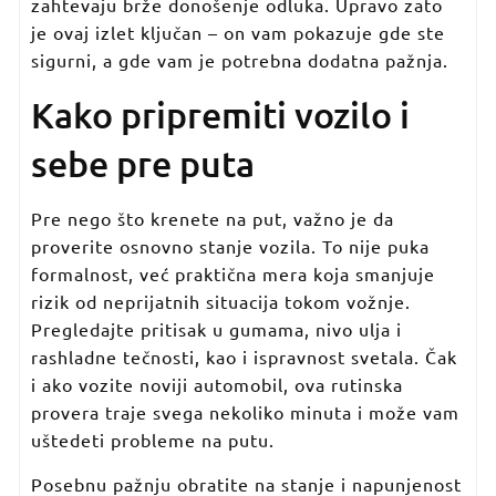
zahtevaju brže donošenje odluka. Upravo zato
je ovaj izlet ključan – on vam pokazuje gde ste
sigurni, a gde vam je potrebna dodatna pažnja.
Kako pripremiti vozilo i
sebe pre puta
Pre nego što krenete na put, važno je da
proverite osnovno stanje vozila. To nije puka
formalnost, već praktična mera koja smanjuje
rizik od neprijatnih situacija tokom vožnje.
Pregledajte pritisak u gumama, nivo ulja i
rashladne tečnosti, kao i ispravnost svetala. Čak
i ako vozite noviji automobil, ova rutinska
provera traje svega nekoliko minuta i može vam
uštedeti probleme na putu.
Posebnu pažnju obratite na stanje i napunjenost