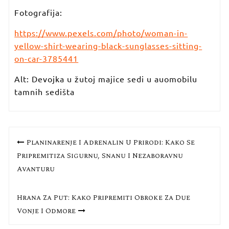
Fotografija:
https://www.pexels.com/photo/woman-in-
yellow-shirt-wearing-black-sunglasses-sitting-
on-car-3785441
Alt: Devojka u žutoj majice sedi u auomobilu
tamnih sedišta
Кретање
Planinarenje I Adrenalin U Prirodi: Kako Se
чланка
Pripremitiza Sigurnu, Snažnu I Nezaboravnu
Avanturu
Hrana Za Put: Kako Pripremiti Obroke Za Duže
Vožnje I Odmore