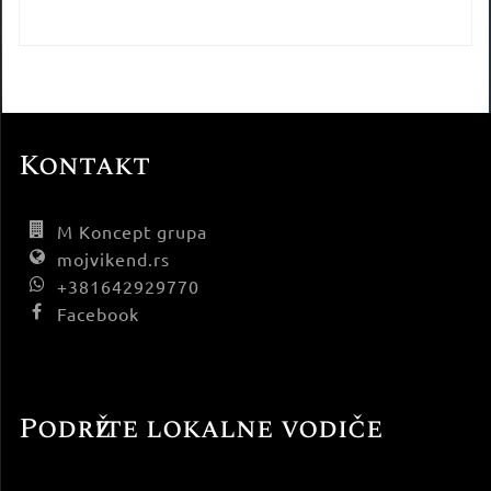
Kontakt
M Koncept grupa
mojvikend.rs
+381642929770
Facebook
Podržite lokalne vodiče