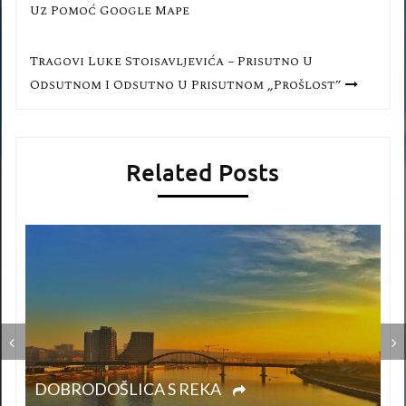
чланка
Uz Pomoć Google Mape
Tragovi Luke Stoisavljevića − Prisutno U
Odsutnom I Odsutno U Prisutnom „Prošlost”
Related Posts
DOBRODOŠLICA S REKA