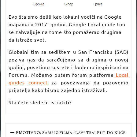
Evo šta smo delili kao lokalni vodiči na Google
mapama u 2017. godini. Google Local guide tim
se zahvaljuje na tome što pomažemo drugima
da istraže svet.
Globalni tim sa sedištem u San Francisku (SAD)
poziva nas da sarađujemo sa drugima u novoj
godini, posetimo susrete i budemo inspirisani na
Forumu. Možemo putem forum platforme
Local
guides connect
za povezivanja da pozovemo
prijatelja kako bismo zajedno istraživali.
Šta ćete sledeće istražiti?
Кретање
EMOTIVNO: Saru Iz Filma “Lav“ Traži Put Do Kuće