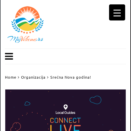
Skip
to
content
Home
Organizacija
Srećna Nova godina!