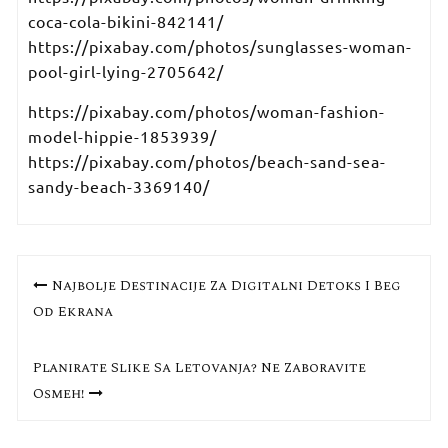
coca-cola-bikini-842141/
https://pixabay.com/photos/sunglasses-woman-
pool-girl-lying-2705642/
https://pixabay.com/photos/woman-fashion-
model-hippie-1853939/
https://pixabay.com/photos/beach-sand-sea-
sandy-beach-3369140/
Кретање
Najbolje Destinacije Za Digitalni Detoks I Beg
чланка
Od Ekrana
Planirate Slike Sa Letovanja? Ne Zaboravite
Osmeh!