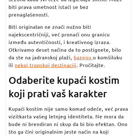
biti prava umetnost istaći se bez
prenaglašenosti.
Biti originalan ne znači nužno biti
najekscentričniji, već pronaći onu granicu
između autentičnosti, i kreativnog izraza.
Otkrivamo deset načina da to postignete, bilo
da ste na jadranskoj plaži,
bazenu
u komšiluku
ili
nekoj tropskoj destinaciji
. Pročitajte.
Odaberite kupaći kostim
koji prati vaš karakter
Kupaći kostim nije samo komad odeće, već prava
vizitkarta vašeg letnjeg identiteta. Ne mora da
bude ni brendiran ni skup da bi bio efektan. Ono
što ga čini originalnim jeste način na koji