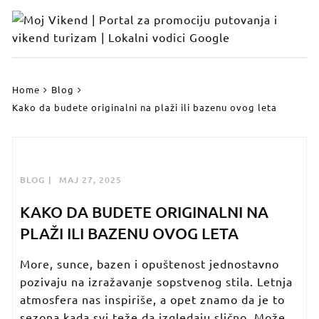
Skip
to
content
Home
Blog
Kako da budete originalni na plaži ili bazenu ovog leta
BLOG
МАЈ 27, 2025
KAKO DA BUDETE ORIGINALNI NA
PLAŽI ILI BAZENU OVOG LETA
More, sunce, bazen i opuštenost jednostavno
pozivaju na izražavanje sopstvenog stila. Letnja
atmosfera nas inspiriše, a opet znamo da je to
sezona kada svi teže da izgledaju slično. Može