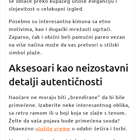
se oblače preko kupaćeg unose eleganciju i
slojevitost u celokupni izgled.
Posebno su interesantna kimona sa etno
motivima, kao i dugački mrežasti ogrtači.
Zaparvo, čak i obični beli pamučni pareo vezan
na više načina može da vas pretvori u stilski
simbol plaže.
Aksesoari kao neizostavni
detalji autentičnosti
Naočare ne moraju biti „brendirane“ da bi bile
primećene. Izaberite neke interesantnog oblika,
sa retro ramom ili u boji koja se slaže s tenom.
Želte da vaša pojava bude primećena svuda?
Obavezno
uložite vreme
u odabir šešira i torbi.