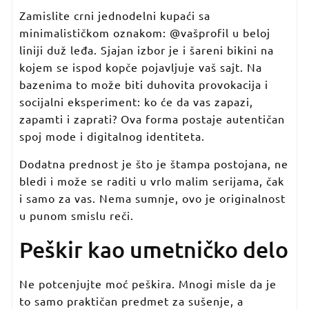
Zamislite crni jednodelni kupaći sa
minimalističkom oznakom: @vašprofil u beloj
liniji duž leđa. Sjajan izbor je i šareni bikini na
kojem se ispod kopče pojavljuje vaš sajt. Na
bazenima to može biti duhovita provokacija i
socijalni eksperiment: ko će da vas zapazi,
zapamti i zaprati? Ova forma postaje autentičan
spoj mode i digitalnog identiteta.
Dodatna prednost je što je štampa postojana, ne
bledi i može se raditi u vrlo malim serijama, čak
i samo za vas. Nema sumnje, ovo je originalnost
u punom smislu reči.
Peškir kao umetničko delo
Ne potcenjujte moć peškira. Mnogi misle da je
to samo praktičan predmet za sušenje, a