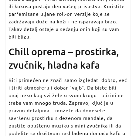
ili kokosa postaju deo vašeg prisustva. Koristite
parfemisane uljane roll-on verzije koje se
zadržavaju duže na koži i ne isparavaju brzo.
Takav detalj ostaje u sećanju onih koji su vam
bili blizu.
Chill oprema – prostirka,
zvučnik, hladna kafa
Biti primećen ne znači samo izgledati dobro, već
i širiti atmosferu i dobar “vajb”. Da biste bili
onaj neko kog svi žele u svom krugu i blizini ne
treba vam mnogo truda. Zapravo, ključ je u
pravim detaljima – možete da donesete
savršenu prostirku s dezenom mandale, da
pustite opuštenu muziku s mini zvučnika ili da
podelite sa društvom rashlađenu domaću kafu u