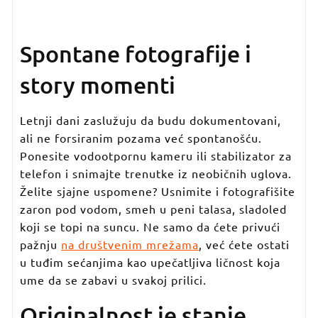
Spontane fotografije i
story momenti
Letnji dani zaslužuju da budu dokumentovani,
ali ne forsiranim pozama već spontanošću.
Ponesite vodootpornu kameru ili stabilizator za
telefon i snimajte trenutke iz neobičnih uglova.
Želite sjajne uspomene? Usnimite i fotografišite
zaron pod vodom, smeh u peni talasa, sladoled
koji se topi na suncu. Ne samo da ćete privući
pažnju
na društvenim mrežama
, već ćete ostati
u tuđim sećanjima kao upečatljiva ličnost koja
ume da se zabavi u svakoj prilici.
Originalnost je stanje