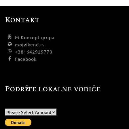
Kontakt
M Koncept grupa
mojvikend.rs
+381642929770
Facebook
Podržite lokalne vodiče