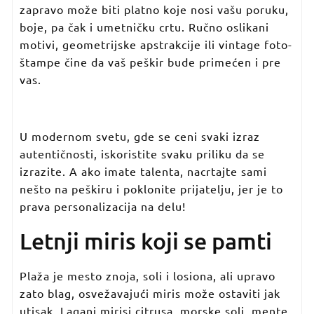
zapravo može biti platno koje nosi vašu poruku,
boje, pa čak i umetničku crtu. Ručno oslikani
motivi, geometrijske apstrakcije ili vintage foto-
štampe čine da vaš peškir bude primećen i pre
vas.
U modernom svetu, gde se ceni svaki izraz
autentičnosti, iskoristite svaku priliku da se
izrazite. A ako imate talenta, nacrtajte sami
nešto na peškiru i poklonite prijatelju, jer je to
prava personalizacija na delu!
Letnji miris koji se pamti
Plaža je mesto znoja, soli i losiona, ali upravo
zato blag, osvežavajući miris može ostaviti jak
utisak. Lagani mirisi citrusa, morske soli, mente