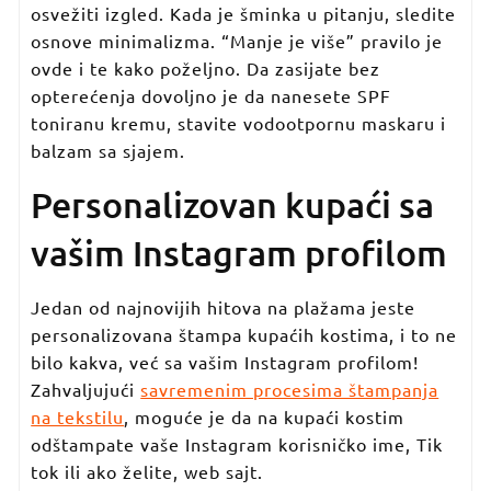
osvežiti izgled. Kada je šminka u pitanju, sledite
osnove minimalizma. “Manje je više” pravilo je
ovde i te kako poželjno. Da zasijate bez
opterećenja dovoljno je da nanesete SPF
toniranu kremu, stavite vodootpornu maskaru i
balzam sa sjajem.
Personalizovan kupaći sa
vašim Instagram profilom
Jedan od najnovijih hitova na plažama jeste
personalizovana štampa kupaćih kostima, i to ne
bilo kakva, već sa vašim Instagram profilom!
Zahvaljujući
savremenim procesima štampanja
na tekstilu
, moguće je da na kupaći kostim
odštampate vaše Instagram korisničko ime, Tik
tok ili ako želite, web sajt.