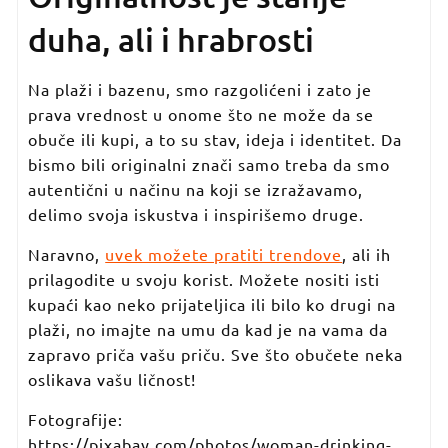
duha, ali i hrabrosti
Na plaži i bazenu, smo razgolićeni i zato je
prava vrednost u onome što ne može da se
obuče ili kupi, a to su stav, ideja i identitet. Da
bismo bili originalni znači samo treba da smo
autentični u načinu na koji se izražavamo,
delimo svoja iskustva i inspirišemo druge.
Naravno,
uvek možete pratiti trendove
, ali ih
prilagodite u svoju korist. Možete nositi isti
kupaći kao neko prijateljica ili bilo ko drugi na
plaži, no imajte na umu da kad je na vama da
zapravo priča vašu priču. Sve što obučete neka
oslikava vašu ličnost!
Fotografije:
https://pixabay.com/photos/woman-drinking-