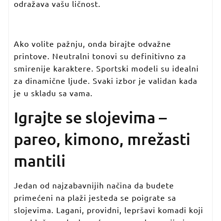
odražava vašu ličnost.
Ako volite pažnju, onda birajte odvažne
printove. Neutralni tonovi su definitivno za
smirenije karaktere. Sportski modeli su idealni
za dinamične ljude. Svaki izbor je validan kada
je u skladu sa vama.
Igrajte se slojevima –
pareo, kimono, mrežasti
mantili
Jedan od najzabavnijih načina da budete
primećeni na plaži jesteda se poigrate sa
slojevima. Lagani, providni, lepršavi komadi koji