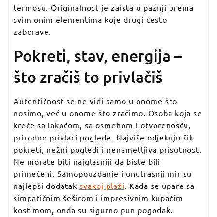
termosu. Originalnost je zaista u pažnji prema
svim onim elementima koje drugi često
zaborave.
Pokreti, stav, energija –
što zračiš to privlačiš
Autentičnost se ne vidi samo u onome što
nosimo, već u onome što zračimo. Osoba koja se
kreće sa lakoćom, sa osmehom i otvorenošću,
prirodno privlači poglede. Najviše odjekuju šik
pokreti, nežni pogledi i nenametljiva prisutnost.
Ne morate biti najglasniji da biste bili
primećeni. Samopouzdanje i unutrašnji mir su
najlepši dodatak
svakoj plaži
. Kada se upare sa
simpatičnim šeširom i impresivnim kupaćim
kostimom, onda su sigurno pun pogodak.