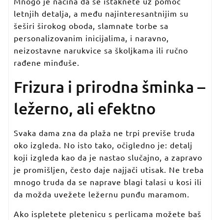
Mnogo je načina da se istaknete uz pomoć
letnjih detalja, a među najinteresantnijim su
šeširi širokog oboda, slamnate torbe sa
personalizovanim inicijalima, i naravno,
neizostavne narukvice sa školjkama ili ručno
rađene minđuše.
Frizura i prirodna šminka –
ležerno, ali efektno
Svaka dama zna da plaža ne trpi previše truda
oko izgleda. No isto tako, očigledno je: detalj
koji izgleda kao da je nastao slučajno, a zapravo
je promišljen, često daje najjači utisak. Ne treba
mnogo truda da se naprave blagi talasi u kosi ili
da možda uvežete ležernu punđu maramom.
Ako ispletete pletenicu s perlicama možete baš