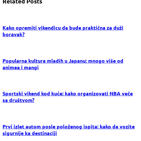
Related Posts
Kako opremiti vikendicu da bude praktična za duži
boravak?
Popularna kultura mladih u Japanu: mnogo više od
animea i mangi
Sportski vikend kod kuće: kako organizovati NBA veče
sa društvom?
Prvi izlet autom posle položenog ispita: kako da vozite
sigurnije ka destinaciji