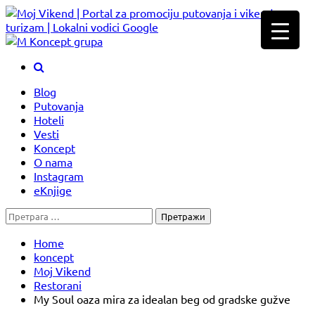
Skip
to
content
Blog
Putovanja
Hoteli
Vesti
Koncept
O nama
Instagram
eKnjige
Претрага
за:
Home
koncept
Moj Vikend
Restorani
My Soul oaza mira za idealan beg od gradske gužve