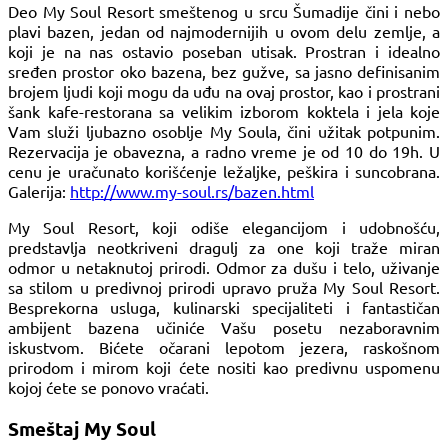
Deo My Soul Resort smeštenog u srcu Šumadije čini i nebo
plavi bazen, jedan od najmodernijih u ovom delu zemlje, a
koji je na nas ostavio poseban utisak. Prostran i idealno
sređen prostor oko bazena, bez gužve, sa jasno definisanim
brojem ljudi koji mogu da uđu na ovaj prostor, kao i prostrani
šank kafe-restorana sa velikim izborom koktela i jela koje
Vam služi ljubazno osoblje My Soula, čini užitak potpunim.
Rezervacija je obavezna, a radno vreme je od 10 do 19h. U
cenu je uračunato korišćenje ležaljke, peškira i suncobrana.
Galerija:
http://www.my-soul.rs/bazen.html
My Soul Resort, koji odiše elegancijom i udobnošću,
predstavlja neotkriveni dragulj za one koji traže miran
odmor u netaknutoj prirodi. Odmor za dušu i telo, uživanje
sa stilom u predivnoj prirodi upravo pruža My Soul Resort.
Besprekorna usluga, kulinarski specijaliteti i fantastičan
ambijent bazena učiniće Vašu posetu nezaboravnim
iskustvom. Bićete očarani lepotom jezera, raskošnom
prirodom i mirom koji ćete nositi kao predivnu uspomenu
kojoj ćete se ponovo vraćati.
Smeštaj My Soul