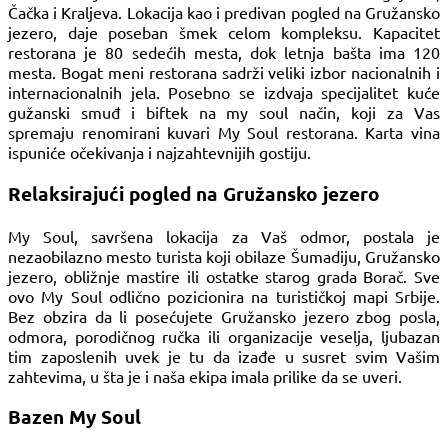
Čačka i Kraljeva. Lokacija kao i predivan pogled na Gružansko
jezero, daje poseban šmek celom kompleksu. Kapacitet
restorana je 80 sedećih mesta, dok letnja bašta ima 120
mesta. Bogat meni restorana sadrži veliki izbor nacionalnih i
internacionalnih jela. Posebno se izdvaja specijalitet kuće
gužanski smuđ i biftek na my soul način, koji za Vas
spremaju renomirani kuvari My Soul restorana. Karta vina
ispuniće očekivanja i najzahtevnijih gostiju.
Relaksirajući pogled na Gružansko jezero
My Soul, savršena lokacija za Vaš odmor, postala je
nezaobilazno mesto turista koji obilaze Šumadiju, Gružansko
jezero, obližnje mastire ili ostatke starog grada Borač. Sve
ovo My Soul odlično pozicionira na turističkoj mapi Srbije.
Bez obzira da li posećujete Gružansko jezero zbog posla,
odmora, porodičnog ručka ili organizacije veselja, ljubazan
tim zaposlenih uvek je tu da izađe u susret svim Vašim
zahtevima, u šta je i naša ekipa imala prilike da se uveri.
Bazen My Soul