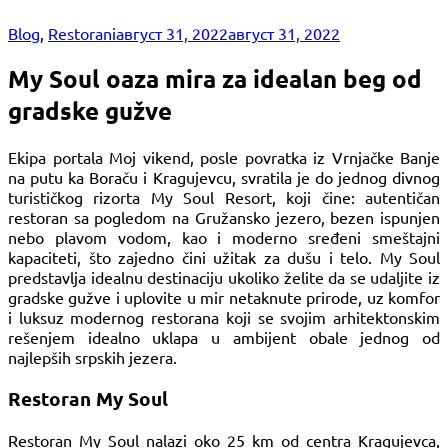
Blog
,
Restorani
август 31, 2022
август 31, 2022
My Soul oaza mira za idealan beg od
gradske gužve
Ekipa portala Moj vikend, posle povratka iz Vrnjačke Banje
na putu ka Boraču i Kragujevcu, svratila je do jednog divnog
turističkog rizorta My Soul Resort, koji čine: autentičan
restoran sa pogledom na Gružansko jezero, bezen ispunjen
nebo plavom vodom, kao i moderno sređeni smeštajni
kapaciteti, što zajedno čini užitak za dušu i telo. My Soul
predstavlja idealnu destinaciju ukoliko želite da se udaljite iz
gradske gužve i uplovite u mir netaknute prirode, uz komfor
i luksuz modernog restorana koji se svojim arhitektonskim
rešenjem idealno uklapa u ambijent obale jednog od
najlepših srpskih jezera.
Restoran My Soul
Restoran My Soul nalazi oko 25 km od centra Kragujevca,