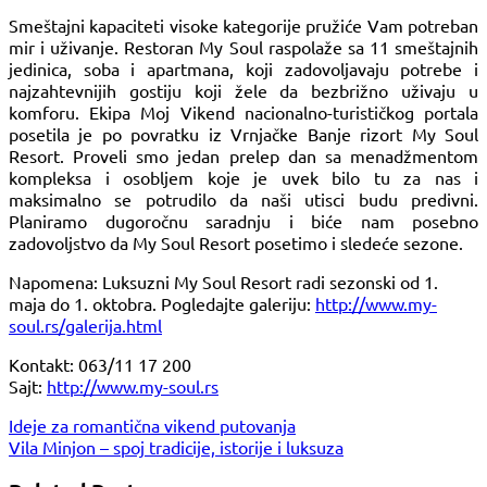
Smeštajni kapaciteti visoke kategorije pružiće Vam potreban
mir i uživanje. Restoran My Soul raspolaže sa 11 smeštajnih
jedinica, soba i apartmana, koji zadovoljavaju potrebe i
najzahtevnijih gostiju koji žele da bezbrižno uživaju u
komforu. Ekipa Moj Vikend nacionalno-turističkog portala
posetila je po povratku iz Vrnjačke Banje rizort My Soul
Resort. Proveli smo jedan prelep dan sa menadžmentom
kompleksa i osobljem koje je uvek bilo tu za nas i
maksimalno se potrudilo da naši utisci budu predivni.
Planiramo dugoročnu saradnju i biće nam posebno
zadovoljstvo da My Soul Resort posetimo i sledeće sezone.
Napomena: Luksuzni My Soul Resort radi sezonski od 1.
maja do 1. oktobra. Pogledajte galeriju:
http://www.my-
soul.rs/galerija.html
Kontakt: 063/11 17 200
Sajt:
http://www.my-soul.rs
Кретање
Ideje za romantična vikend putovanja
Vila Minjon – spoj tradicije, istorije i luksuza
чланка