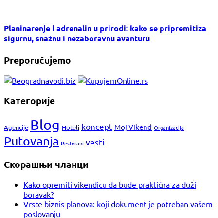
Planinarenje i adrenalin u prirodi: kako se pripremitiza
sigurnu, snažnu i nezaboravnu avanturu
Preporučujemo
Категорије
Blog
koncept
Moj Vikend
Agencije
Hoteli
Organizacija
Putovanja
vesti
Restorani
Скорашњи чланци
Kako opremiti vikendicu da bude praktična za duži
boravak?
Vrste biznis planova: koji dokument je potreban vašem
poslovanju