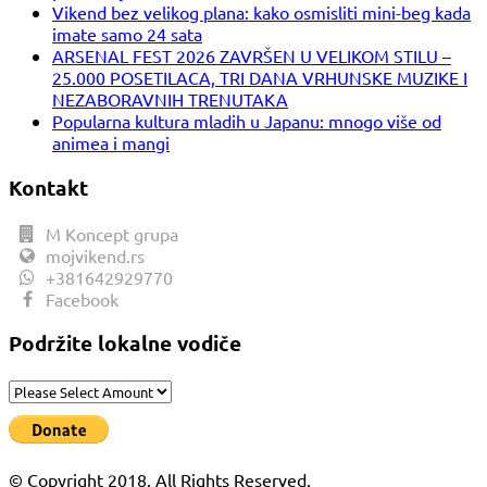
Vikend bez velikog plana: kako osmisliti mini-beg kada
imate samo 24 sata
ARSENAL FEST 2026 ZAVRŠEN U VELIKOM STILU –
25.000 POSETILACA, TRI DANA VRHUNSKE MUZIKE I
NEZABORAVNIH TRENUTAKA
Popularna kultura mladih u Japanu: mnogo više od
animea i mangi
Kontakt
M Koncept grupa
mojvikend.rs
+381642929770
Facebook
Podržite lokalne vodiče
© Copyright 2018. All Rights Reserved.