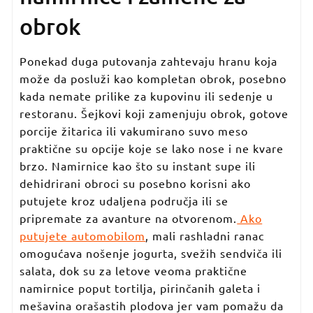
obrok
Ponekad duga putovanja zahtevaju hranu koja
može da posluži kao kompletan obrok, posebno
kada nemate prilike za kupovinu ili sedenje u
restoranu. Šejkovi koji zamenjuju obrok, gotove
porcije žitarica ili vakumirano suvo meso
praktične su opcije koje se lako nose i ne kvare
brzo. Namirnice kao što su instant supe ili
dehidrirani obroci su posebno korisni ako
putujete kroz udaljena područja ili se
pripremate za avanture na otvorenom.
Ako
putujete automobilom
, mali rashladni ranac
omogućava nošenje jogurta, svežih sendviča ili
salata, dok su za letove veoma praktične
namirnice poput tortilja, pirinčanih galeta i
mešavina orašastih plodova jer vam pomažu da