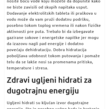
nosite bocu vode koju možete da dopunite kako
ne biste zavisili od skupih napitaka usput.
Dodavanje elektrolitskih tableta ili praškova u
vodu može da vam pruži dodatnu podršku,
posebno tokom toplog vremena ili nakon fizičke
aktivnosti pre puta. Trebalo bi da izbegavate
gazirane sokove i energetske napitke jer mogu
da izazovu nagli pad energije i dodatno
povećaju dehidrataciju. Dobra hidratacija
poboljšava udobnost tokom putovanja i pomaže
telu da se lakše nosi sa promenama pritiska,
temperature i stresa.
Zdravi ugljeni hidrati za
dugotrajnu energiju
Ugljeni hidrati su ključan izvor dugotrajne
energije, što je posebno važno kada je kretanje