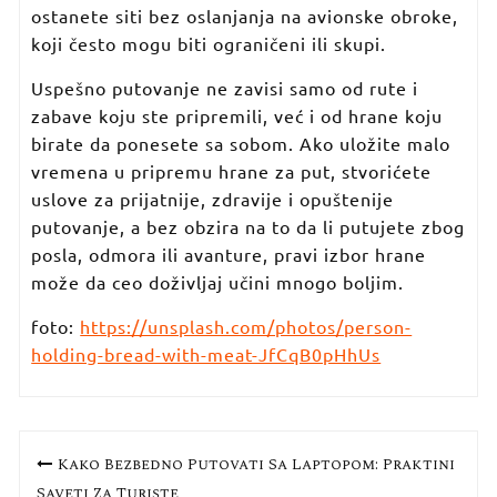
ostanete siti bez oslanjanja na avionske obroke,
koji često mogu biti ograničeni ili skupi.
Uspešno putovanje ne zavisi samo od rute i
zabave koju ste pripremili, već i od hrane koju
birate da ponesete sa sobom. Ako uložite malo
vremena u pripremu hrane za put, stvorićete
uslove za prijatnije, zdravije i opuštenije
putovanje, a bez obzira na to da li putujete zbog
posla, odmora ili avanture, pravi izbor hrane
može da ceo doživljaj učini mnogo boljim.
foto:
https://unsplash.com/photos/person-
holding-bread-with-meat-JfCqB0pHhUs
Кретање
Kako Bezbedno Putovati Sa Laptopom: Praktični
Saveti Za Turiste