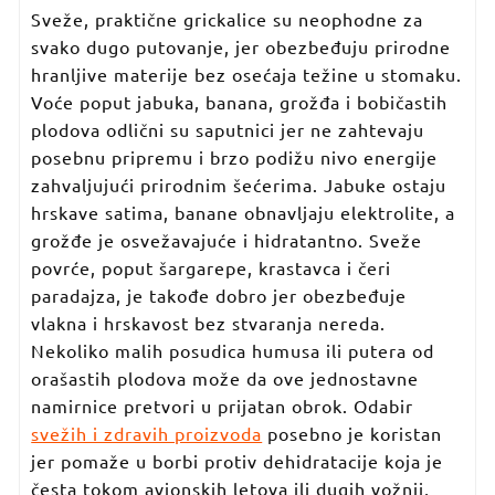
Sveže, praktične grickalice su neophodne za
svako dugo putovanje, jer obezbeđuju prirodne
hranljive materije bez osećaja težine u stomaku.
Voće poput jabuka, banana, grožđa i bobičastih
plodova odlični su saputnici jer ne zahtevaju
posebnu pripremu i brzo podižu nivo energije
zahvaljujući prirodnim šećerima. Jabuke ostaju
hrskave satima, banane obnavljaju elektrolite, a
grožđe je osvežavajuće i hidratantno. Sveže
povrće, poput šargarepe, krastavca i čeri
paradajza, je takođe dobro jer obezbeđuje
vlakna i hrskavost bez stvaranja nereda.
Nekoliko malih posudica humusa ili putera od
orašastih plodova može da ove jednostavne
namirnice pretvori u prijatan obrok. Odabir
svežih i zdravih proizvoda
posebno je koristan
jer pomaže u borbi protiv dehidratacije koja je
česta tokom avionskih letova ili dugih vožnji,