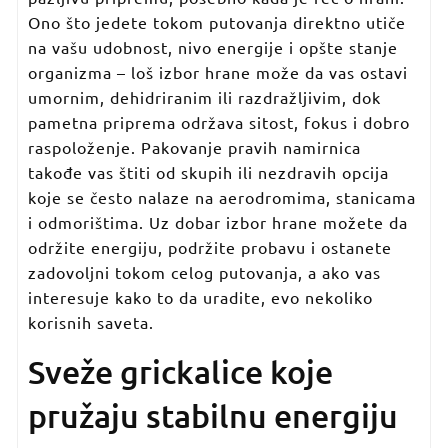
Ono što jedete tokom putovanja direktno utiče
na vašu udobnost, nivo energije i opšte stanje
organizma – loš izbor hrane može da vas ostavi
umornim, dehidriranim ili razdražljivim, dok
pametna priprema održava sitost, fokus i dobro
raspoloženje. Pakovanje pravih namirnica
takođe vas štiti od skupih ili nezdravih opcija
koje se često nalaze na aerodromima, stanicama
i odmorištima. Uz dobar izbor hrane možete da
održite energiju, podržite probavu i ostanete
zadovoljni tokom celog putovanja, a ako vas
interesuje kako to da uradite, evo nekoliko
korisnih saveta.
Sveže grickalice koje
pružaju stabilnu energiju