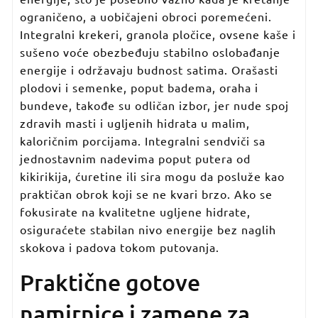
ograničeno, a uobičajeni obroci poremećeni.
Integralni krekeri, granola pločice, ovsene kaše i
sušeno voće obezbeđuju stabilno oslobađanje
energije i održavaju budnost satima. Orašasti
plodovi i semenke, poput badema, oraha i
bundeve, takođe su odličan izbor, jer nude spoj
zdravih masti i ugljenih hidrata u malim,
kaloričnim porcijama. Integralni sendviči sa
jednostavnim nadevima poput putera od
kikirikija, ćuretine ili sira mogu da posluže kao
praktičan obrok koji se ne kvari brzo. Ako se
fokusirate na kvalitetne ugljene hidrate,
osiguraćete stabilan nivo energije bez naglih
skokova i padova tokom putovanja.
Praktične gotove
namirnice i zamene za