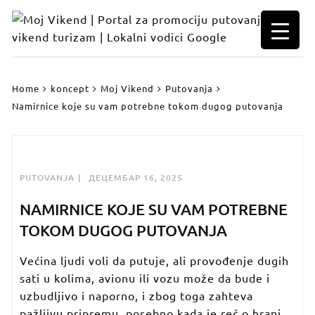
Skip
to
content
Home
koncept
Moj Vikend
Putovanja
Namirnice koje su vam potrebne tokom dugog putovanja
PUTOVANJA
ДЕЦЕМБАР 16, 2025
NAMIRNICE KOJE SU VAM POTREBNE
TOKOM DUGOG PUTOVANJA
Većina ljudi voli da putuje, ali provođenje dugih
sati u kolima, avionu ili vozu može da bude i
uzbudljivo i naporno, i zbog toga zahteva
pažljivu pripremu, posebno kada je reč o hrani.