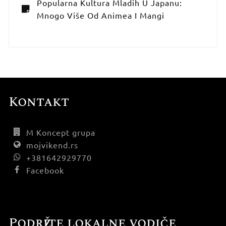
Popularna Kultura Mladih U Japanu:
Mnogo Više Od Animea I Mangi
Kontakt
M Koncept grupa
mojvikend.rs
+381642929770
Facebook
Podržite lokalne vodiče