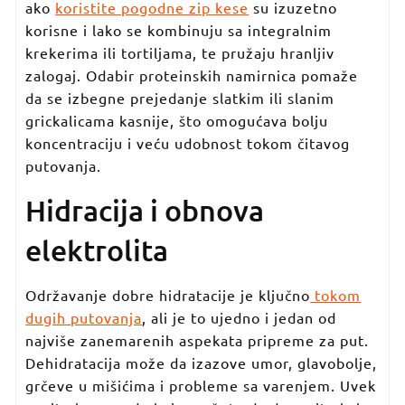
ako
koristite pogodne zip kese
su izuzetno
korisne i lako se kombinuju sa integralnim
krekerima ili tortiljama, te pružaju hranljiv
zalogaj. Odabir proteinskih namirnica pomaže
da se izbegne prejedanje slatkim ili slanim
grickalicama kasnije, što omogućava bolju
koncentraciju i veću udobnost tokom čitavog
putovanja.
Hidracija i obnova
elektrolita
Održavanje dobre hidratacije je ključno
tokom
dugih putovanja
, ali je to ujedno i jedan od
najviše zanemarenih aspekata pripreme za put.
Dehidratacija može da izazove umor, glavobolje,
grčeve u mišićima i probleme sa varenjem. Uvek