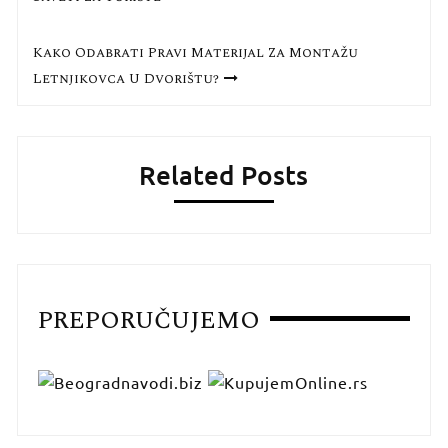
чланка
Kako Odabrati Pravi Materijal Za Montažu
Letnjikovca U Dvorištu?
Related Posts
PREPORUČUJEMO