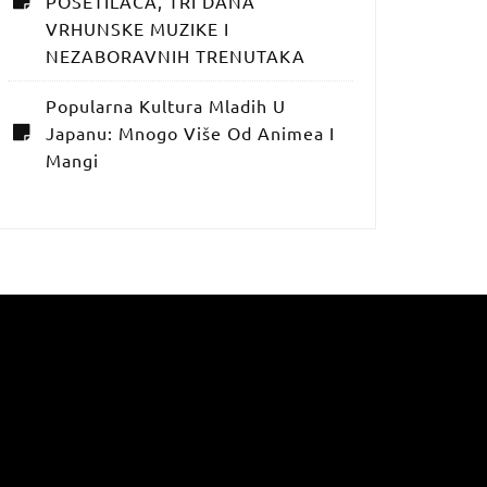
POSETILACA, TRI DANA
VRHUNSKE MUZIKE I
NEZABORAVNIH TRENUTAKA
Popularna Kultura Mladih U
Japanu: Mnogo Više Od Animea I
Mangi