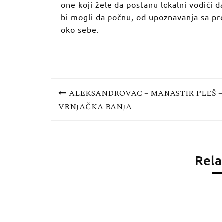
one koji žele da postanu lokalni vodiči 
bi mogli da počnu, od upoznavanja sa pr
oko sebe.
Кретање
ALEKSANDROVAC – MANASTIR PLEŠ –
VRNjAČKA BANjA
чланка
Rela