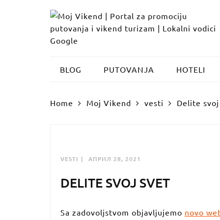
Skip
to
content
BLOG
PUTOVANJA
HOTELI
Home
Moj Vikend
vesti
Delite svoj
VESTI
АПРИЛ 28, 2021
DELITE SVOJ SVET
Sa zadovoljstvom objavljujemo
novo web