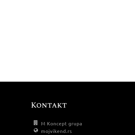
Kontakt
M Koncept grupa
mojvikend.rs