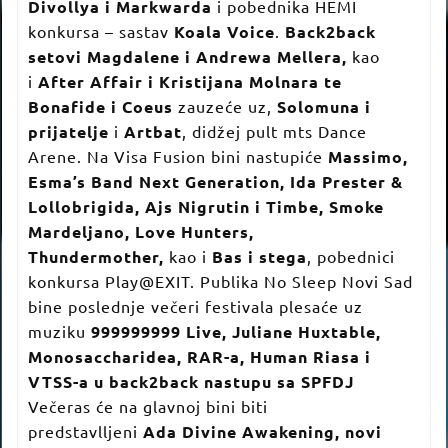
Divollya i Markwarda
i pobednika HEMI
konkursa – sastav
Koala Voice
.
Back2back
setovi Magdalene i Andrewa Mellera,
kao
i
After Affair i Kristijana Molnara te
Bonafide i Coeus
zauzeće uz,
Solomuna i
prijatelje
i
Artbat
, didžej pult mts Dance
Arene. Na Visa Fusion bini nastupiće
Massimo,
Esma’s Band Next Generation, Ida Prester &
Lollobrigida, Ajs Nigrutin i Timbe, Smoke
Mardeljano, Love Hunters,
Thundermother,
kao i
Bas i stega
, pobednici
konkursa Play@EXIT. Publika No Sleep Novi Sad
bine poslednje večeri festivala plesaće uz
muziku
999999999 Live, Juliane Huxtable,
Monosaccharidea, RAR-a, Human Riasa i
VTSS-a u back2back nastupu sa SPFDJ
Večeras će na glavnoj bini biti
predstavlljeni
Ada Divine Awakening, novi