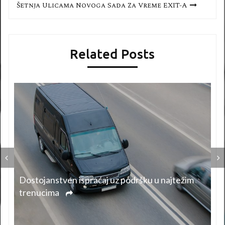
Šetnja Ulicama Novoga Sada Za Vreme EXIT-A
Related Posts
Dostojanstven ispraćaj uz podršku u najtežim
trenucima