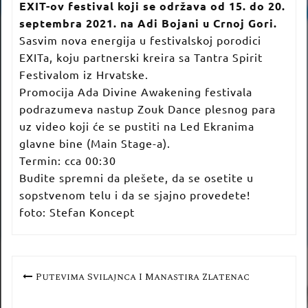
EXIT-ov festival koji se održava od 15. do 20.
septembra 2021. na Adi Bojani u Crnoj Gori.
Sasvim nova energija u festivalskoj porodici
EXITa, koju partnerski kreira sa Tantra Spirit
Festivalom iz Hrvatske.
Promocija Ada Divine Awakening festivala
podrazumeva nastup Zouk Dance plesnog para
uz video koji će se pustiti na Led Ekranima
glavne bine (Main Stage-a).
Termin: cca 00:30
Budite spremni da plešete, da se osetite u
sopstvenom telu i da se sjajno provedete!
foto: Stefan Koncept
Кретање
Putevima Svilajnca I Manastira Zlatenac
чланка