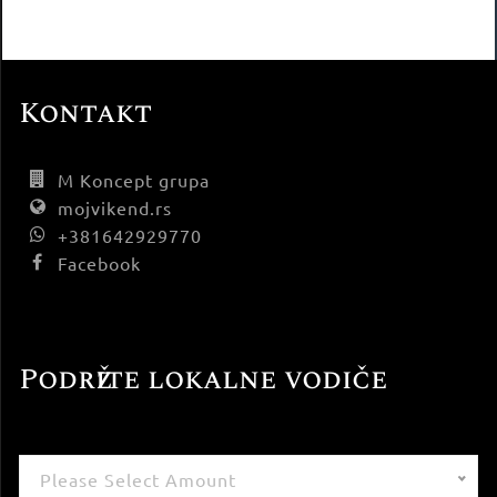
Kontakt
M Koncept grupa
mojvikend.rs
+381642929770
Facebook
Podržite lokalne vodiče
Please Select Amount