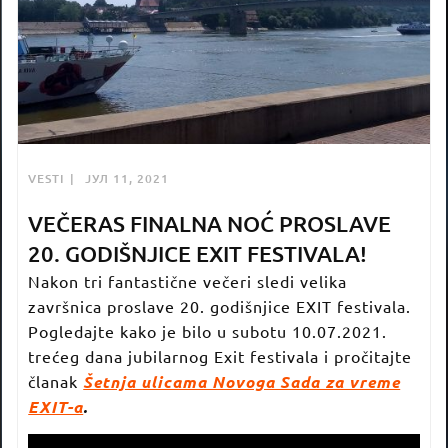
VESTI
ЈУЛ 11, 2021
VEČERAS FINALNA NOĆ PROSLAVE
20. GODIŠNJICE EXIT FESTIVALA!
Nakon tri fantastične večeri sledi velika
završnica proslave 20. godišnjice EXIT festivala.
Pogledajte kako je bilo u subotu 10.07.2021.
trećeg dana jubilarnog Exit festivala i pročitajte
članak
Šetnja ulicama Novoga Sada za vreme
EXIT-a
.