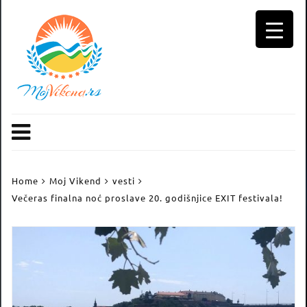
Skip
to
content
Home
Moj Vikend
vesti
Večeras finalna noć proslave 20. godišnjice EXIT festivala!