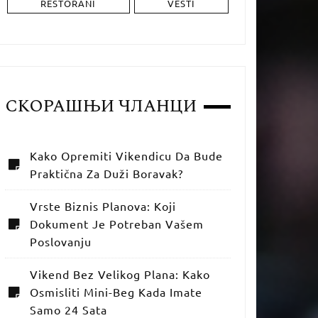
RESTORANI
VESTI
СКОРАШЊИ ЧЛАНЦИ
Kako Opremiti Vikendicu Da Bude
Praktična Za Duži Boravak?
Vrste Biznis Planova: Koji
Dokument Je Potreban Vašem
Poslovanju
Vikend Bez Velikog Plana: Kako
Osmisliti Mini-Beg Kada Imate
Samo 24 Sata