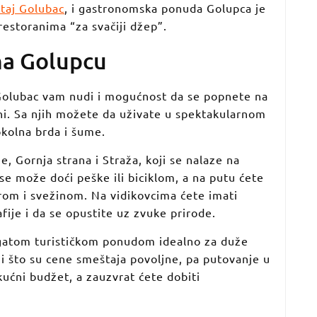
taj Golubac
, i gastronomska ponuda Golupca je
 restoranima “za svačiji džep”.
na Golupcu
, Golubac vam nudi i mogućnost da se popnete na
ini. Sa njih možete da uživate u spektakularnom
okolna brda i šume.
e, Gornja strana i Straža, koji se nalaze na
e može doći peške ili biciklom, a na putu ćete
irom i svežinom. Na vidikovcima ćete imati
fije i da se opustite uz zvuke prirode.
ogatom turističkom ponudom idealno za duže
 i što su cene smeštaja povoljne, pa putovanje u
kućni budžet, a zauzvrat ćete dobiti