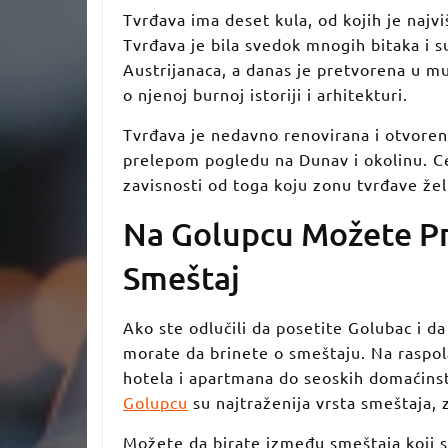
Tvrđava ima deset kula, od kojih je najvi
Tvrđava je bila svedok mnogih bitaka i 
Austrijanaca, a danas je pretvorena u 
o njenoj burnoj istoriji i arhitekturi.
Tvrđava je nedavno renovirana i otvoren
prelepom pogledu na Dunav i okolinu. C
zavisnosti od toga koju zonu tvrđave želi
Na Golupcu Možete Pr
Smeštaj
Ako ste odlučili da posetite Golubac i 
morate da brinete o smeštaju. Na raspol
hotela i apartmana do seoskih domaćins
Golupcu
su najtraženija vrsta smeštaja, 
Možete da birate između smeštaja koji su b