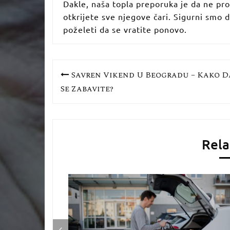
Dakle, naša topla preporuka je da ne pro
otkrijete sve njegove čari. Sigurni smo d
poželeti da se vratite ponovo.
Кретање
Savršen Vikend U Beogradu – Kako D
Se Zabavite?
чланка
Rela