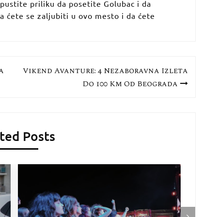
pustite priliku da posetite Golubac i da
a ćete se zaljubiti u ovo mesto i da ćete
a
Vikend Avanture: 4 Nezaboravna Izleta
Do 100 Km Od Beograda
ted Posts