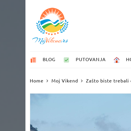
Skip
to
content
BLOG
PUTOVANJA
H
Home
Moj Vikend
Zašto biste trebali