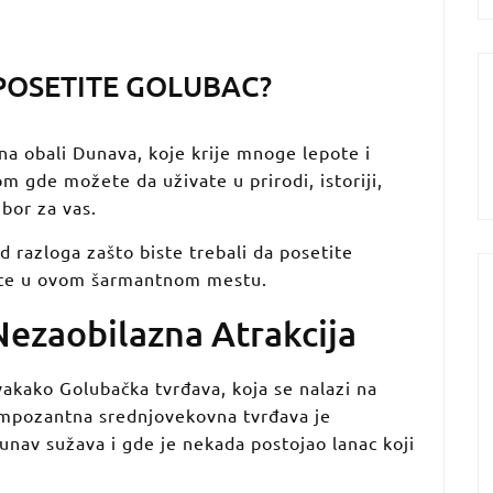
 POSETITE GOLUBAC?
 na obali Dunava, koje krije mnoge lepote i
m gde možete da uživate u prirodi, istoriji,
izbor za vas.
 razloga zašto biste trebali da posetite
idite u ovom šarmantnom mestu.
ezaobilazna Atrakcija
vakako Golubačka tvrđava, koja se nalazi na
impozantna srednjovekovna tvrđava je
nav sužava i gde je nekada postojao lanac koji