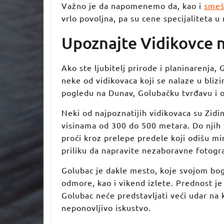
Važno je da napomenemo da, kao i
smeš
vrlo povoljna, pa su cene specijaliteta u
Upoznajte Vidikovce 
Ako ste ljubitelj prirode i planinarenja
neke od vidikovaca koji se nalaze u bliz
pogledu na Dunav, Golubačku tvrđavu i 
Neki od najpoznatijih vidikovaca su Zidin
visinama od 300 do 500 metara. Do njih s
proći kroz prelepe predele koji odišu m
priliku da napravite nezaboravne fotogra
Golubac je dakle mesto, koje svojom b
odmore, kao i vikend izlete. Prednost je
Golubac neće predstavljati veći udar na 
neponovljivo iskustvo.