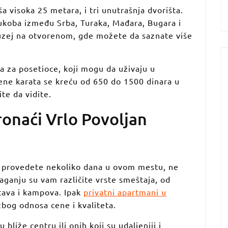
ša visoka 25 metara, i tri unutrašnja dvorišta.
sukoba između Srba, Turaka, Mađara, Bugara i
muzej na otvorenom, gde možete da saznate više
a za posetioce, koji mogu da uživaju u
ene karata se kreću od 650 do 1500 dinara u
te da vidite.
onaći Vrlo Povoljan
da provedete nekoliko dana u ovom mestu, ne
aganju su vam različite vrste smeštaja, od
tava i kampova. Ipak
privatni apartmani u
zbog odnosa cene i kvaliteta.
liže centru ili onih koji su udaljeniji i