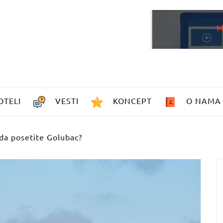
OTELI
VESTI
KONCEPT
O NAMA
 da posetite Golubac?