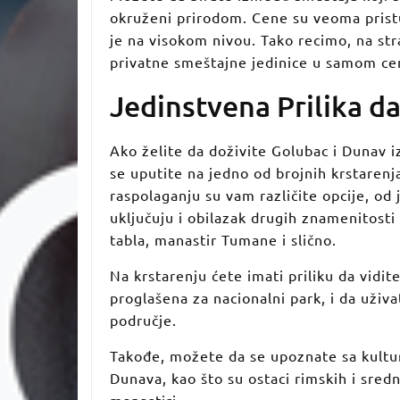
okruženi prirodom. Cene su veoma prist
je na visokom nivou. Tako recimo, na str
privatne smeštajne jedinice u samom ce
Jedinstvena Prilika d
Ako želite da doživite Golubac i Dunav 
se uputite na jedno od brojnih krstarenj
raspolaganju su vam različite opcije, od 
uključuju i obilazak drugih znamenitosti 
tabla, manastir Tumane i slično.
Na krstarenju ćete imati priliku da vidi
proglašena za nacionalni park, i da uživa
područje.
Takođe, možete da se upoznate sa kultur
Dunava, kao što su ostaci rimskih i sred
manastiri.