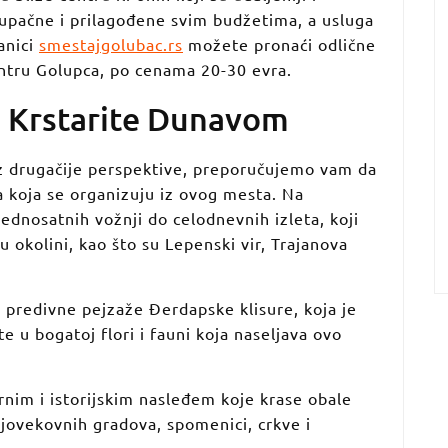
upačne i prilagođene svim budžetima, a usluga
anici
smestajgolubac.rs
možete pronaći odlične
ntru Golupca, po cenama 20-30 evra.
a Krstarite Dunavom
iz drugačije perspektive, preporučujemo vam da
a koja se organizuju iz ovog mesta. Na
jednosatnih vožnji do celodnevnih izleta, koji
u okolini, kao što su Lepenski vir, Trajanova
te predivne pejzaže Đerdapske klisure, koja je
te u bogatoj flori i fauni koja naseljava ovo
nim i istorijskim nasleđem koje krase obale
njovekovnih gradova, spomenici, crkve i