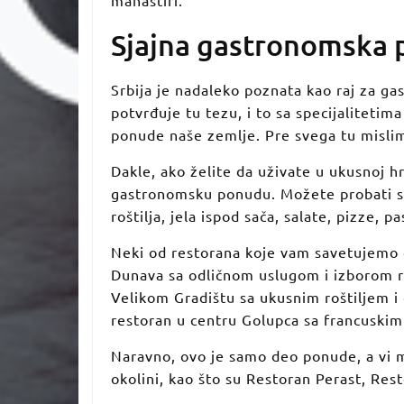
Sjajna gastronomska
Srbija je nadaleko poznata kao raj za g
potvrđuje tu tezu, i to sa specijalitetim
ponude naše zemlje. Pre svega tu mislimo
Dakle, ako želite da uživate u ukusnoj h
gastronomsku ponudu. Možete probati spe
roštilja, jela ispod sača, salate, pizze, p
Neki od restorana koje vam savetujemo da
Dunava sa odličnom uslugom i izborom rib
Velikom Gradištu sa ukusnim roštiljem 
restoran u centru Golupca sa francuskim
Naravno, ovo je samo deo ponude, a vi m
okolini, kao što su Restoran Perast, Rest