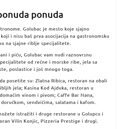
 ponuda ponuda
astronome. Golubac je mesto koje sjajno
a koji i nisu baš prva asocijacija na gastronomsku
 na sjajne riblje specijalitete.
rani i piću, Golubac vam nudi raznovrsnu
cijalitete od rečne i morske ribe, jela sa
aste, poslastice i još mnogo toga.
 posetite su: Zlatna Ribica, restoran na obali
ljih jela; Kasina Kod Ajduka, restoran u
i domaćim vinom i pivom; Caffe Bar Nana,
 doručkom, sendvičima, salatama i kafom.
ožete istražiti i druge restorane u Golupcu i
oran Vilin Konjic, Pizzeria Prestige i drugi.