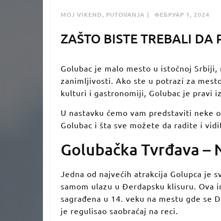
MOJ VIKEND
,
PUTOVANJA
ФЕБРУАР 1, 2024
ZAŠTO BISTE TREBALI DA
Golubac je malo mesto u istočnoj Srbiji,
zanimljivosti. Ako ste u potrazi za mesto
kulturi i gastronomiji, Golubac je pravi 
U nastavku ćemo vam predstaviti neke od
Golubac i šta sve možete da radite i v
Golubačka Tvrđava – N
Jedna od najvećih atrakcija Golupca je s
samom ulazu u Đerdapsku klisuru. Ova 
sagrađena u 14. veku na mestu gde se Du
je regulisao saobraćaj na reci.